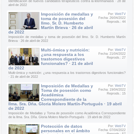
Identificación de nuevos candidatos terapéuticos contra la leishmaniasis · 28 de
abril de 2022
Imposición de medallas y
Por:
WebTV
Fecha: 26/04/2022
toma de posesión del
Reprods.: 44
Ilmo. Sr. D. Humberto
Martín Brieva · 26 de abril
de 2022
Imposición de medallas y toma de posesión del Ilmo. Sr. D. Humberto Martín
Brieva · 26 de abril de 2022
Multi-ómica y nutrición:
Por:
WebTV
Fecha: 21/04/2022
¿una respuesta a los
Reprods.: 27
trastornos digestivos
funcionales? · 21 de abril
de 2022
Multi-ómica y nutrición: ¿una respuesta a los trastornos digestivos funcionales?
· 21 de abril de 2022
Imposición de Medallas y
Por:
WebTV
Fecha: 19/04/2022
Toma de posesión como
Reprods.: 15
Académica
Correspondiente de la
Ilma. Sra. Dña. Gloria Molero Martín-Portugués · 19 abril
de 2022
Imposición de Medallas y Toma de posesión como Académica Correspondiente
de la Ilma. Sra. Dña. Gloria Molero Martín-Portugués · 19 abril de 2022
Protección de datos
Por:
WebTV
Fecha: 07/04/2022
personales en el ámbito
Reprods.: 57