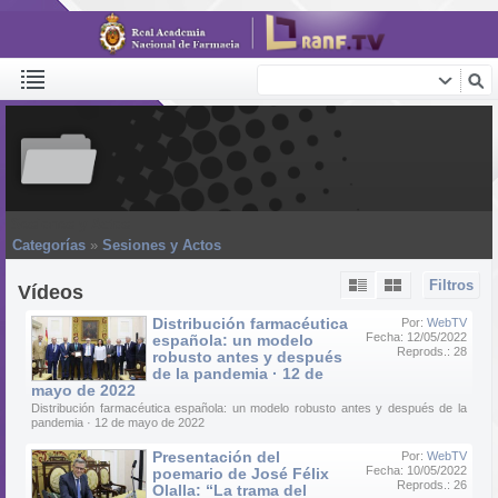
Sesiones y Actos
Categorías
»
Sesiones y Actos
Filtros
Vídeos
Distribución farmacéutica
Por:
WebTV
Fecha: 12/05/2022
española: un modelo
Reprods.: 28
robusto antes y después
de la pandemia · 12 de
mayo de 2022
Distribución farmacéutica española: un modelo robusto antes y después de la
pandemia · 12 de mayo de 2022
Presentación del
Por:
WebTV
Fecha: 10/05/2022
poemario de José Félix
Reprods.: 26
Olalla: “La trama del