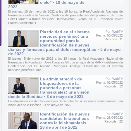
cielo” · 10 de mayo de
2022
El martes, 10 de mayo de 2022 a las 19 horas, la Real Academia Nacional de
Farmacia celebró la Sesión Científica de presentación del poemario de José
Félix Olalla: “La trama del cielo”. Intervinieron: Excmo. Sr. D. Francisco Javier
Puerto Sarmiento/D. ...
Plasticidad en el sistema
Por:
WebTV
Fecha: 05/05/2022
nervioso periférico: una
Reprods.: 11
oportunidad para la
identificación de nuevas
dianas y fármacos para el dolor neuropático · 5 de mayo
de 2022
El jueves, 5 de mayo de 2022 a las 19 horas, la Real Academia Nacional de
Farmacia y la Fundación José Casares Gil , de amigos de la RANF celebraron la
Conferencia del Dr. Antonio Rodríguez Artalejo: “Plasticidad en el sistema
nervioso periférico: una ...
La administración de
Por:
WebTV
Fecha: 03/05/2022
bloqueadores de la
Reprods.: 12
pubertad a personas
transexuales: una visión
desde la Bioética · 3 de mayo de 2022
La administración de bloqueadores de la pubertad a personas transexuales: una
visión desde la Bioética · 3 de mayo de 2022
Identificación de nuevos
Por:
WebTV
Fecha: 28/04/2022
candidatos terapéuticos
Reprods.: 22
contra la leishmaniasis ·
28 de abril de 2022