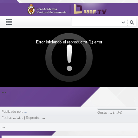
Error iniciando el reproductor (1) error
...
...
Publicado por:
...
...
Gusta:
(
%)
../../..
...
Fecha:
| Reprods.:
...