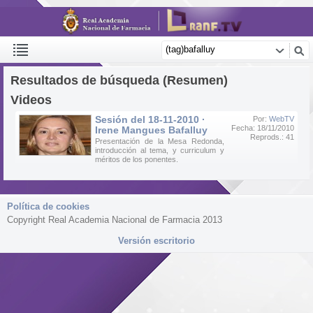
Resultados de búsqueda (Resumen)
Videos
Sesión del 18-11-2010 ·
Por:
WebTV
Fecha: 18/11/2010
Irene Mangues Bafalluy
Reprods.: 41
Presentación de la Mesa Redonda,
introducción al tema, y curriculum y
méritos de los ponentes.
Política de cookies
Copyright Real Academia Nacional de Farmacia 2013
Versión escritorio