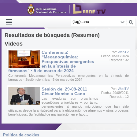
Resultados de búsqueda (Resumen)
Videos
Conferencia:
Por:
WebTV
Fecha: 05/03/2024
“Mecanoquímica:
Reprods.: 32
Perspectivas emergentes
en la síntesis de
fármacos” · 5 de marzo de 2024
Conferencia Mecanoquímica Perspectivas emergentes en la síntesis de
fármacos · Sesión científica · 5 de marzo de 2024
Sesión del 29-09-2011 ·
Por:
WebTV
Fecha: 29/09/2011
César Nombela Cano
Reprods.: 12
Las levaduras son organismos
eucarióticos unicelulares y, por tanto,
pertenecientes al mundo microbiano, que han sido
utilizadas desde la antigüedad para la elaboración de alimentos y otros procesos
beneficiosos. Su facilidad de manipulación en el labo...
Política de cookies