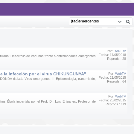
Por:
RANF.tv
Fecha: 17/05/2018
tulada: Desarrollo de vacunas frente a enfermedades emergentes
Reprods.: 28
de la infección por el virus CHIKUNGUNYA"
Por:
WebTV
Fecha: 21/05/2015
ONDA titulada Virus emergentes II: Epidemiología, transmisión,
Reprods.: 64
Por:
WebTV
Fecha: 23/02/2015
us Ébola impartida por el Prof. Dr. Luis Enjuanes, Profesor de
Reprods.: 119