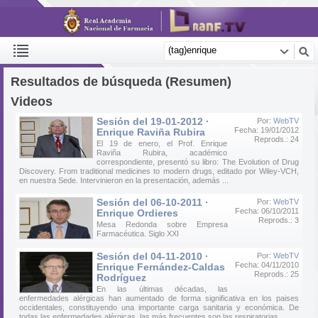
Resultados de búsqueda (Resumen)
Videos
Sesión del 19-01-2012 ·
Por:
WebTV
Fecha: 19/01/2012
Enrique Raviña Rubira
Reprods.: 24
El 19 de enero, el Prof. Enrique
Raviña Rubira, académico
correspondiente, presentó su libro: The Evolution of Drug
Discovery. From traditional medicines to modern drugs, editado por Wiley-VCH,
en nuestra Sede. Intervinieron en la presentación, además ...
Sesión del 06-10-2011 ·
Por:
WebTV
Fecha: 06/10/2011
Enrique Ordieres
Reprods.: 3
Mesa Redonda sobre Empresa
Farmacéutica. Siglo XXI
Sesión del 04-11-2010 ·
Por:
WebTV
Fecha: 04/11/2010
Enrique Fernández-Caldas
Reprods.: 25
Rodríguez
En las últimas décadas, las
enfermedades alérgicas han aumentado de forma significativa en los paises
occidentales, constituyendo una importante carga sanitaria y económica. De
todas las enfermedades alérgicas, las más frecuentes son las respiratorias ...