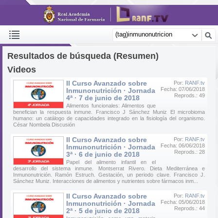
Resultados de búsqueda (Resumen)
Videos
II Curso Avanzado sobre
Por:
RANF.tv
Fecha: 07/06/2018
Inmunonutrición · Jornada
Reprods.: 49
4ª · 7 de junio de 2018
Alimentos funcionales: Alimentos que
benefician la respuesta inmune. Francisco J Sánchez Muniz El microbioma
humano: un catálogo de capacidades integrado en la fisiología del organismo.
César Nombela Discusión
II Curso Avanzado sobre
Por:
RANF.tv
Fecha: 06/06/2018
Inmunonutrición · Jornada
Reprods.: 28
3ª · 6 de junio de 2018
Papel del alimento infantil en el
desarrollo del sistema inmune. Montserrat Rivero. Dieta Mediterránea e
Inmunonutrición. Ramón Estruch. Gestación, un periodo clave. Francisco J.
Sánchez Muniz. Interacciones de alimentos y nutrientes sobre fármacos inm...
II Curso Avanzado sobre
Por:
RANF.tv
Fecha: 05/06/2018
Inmunonutrición · Jornada
Reprods.: 44
2ª · 5 de junio de 2018