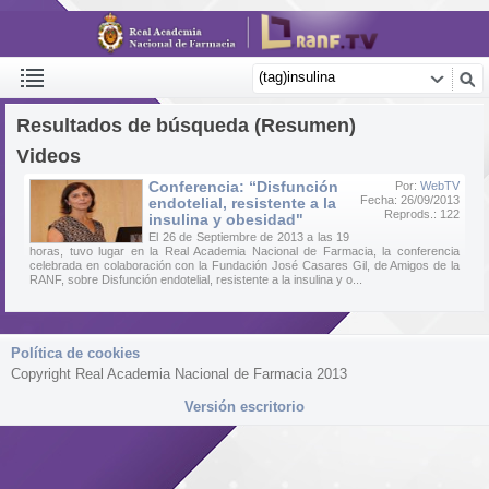
Resultados de búsqueda (Resumen)
Videos
Conferencia: “Disfunción
Por:
WebTV
Fecha: 26/09/2013
endotelial, resistente a la
Reprods.: 122
insulina y obesidad"
El 26 de Septiembre de 2013 a las 19
horas, tuvo lugar en la Real Academia Nacional de Farmacia, la conferencia
celebrada en colaboración con la Fundación José Casares Gil, de Amigos de la
RANF, sobre Disfunción endotelial, resistente a la insulina y o...
Política de cookies
Copyright Real Academia Nacional de Farmacia 2013
Versión escritorio