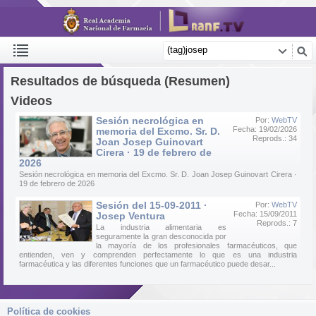
Resultados de búsqueda (Resumen)
Videos
Sesión necrológica en
Por:
WebTV
Fecha: 19/02/2026
memoria del Excmo. Sr. D.
Reprods.: 34
Joan Josep Guinovart
Cirera · 19 de febrero de
2026
Sesión necrológica en memoria del Excmo. Sr. D. Joan Josep Guinovart Cirera ·
19 de febrero de 2026
Sesión del 15-09-2011 ·
Por:
WebTV
Fecha: 15/09/2011
Josep Ventura
Reprods.: 7
La industria alimentaria es
seguramente la gran desconocida por
la mayoría de los profesionales farmacéuticos, que
entienden, ven y comprenden perfectamente lo que es una industria
farmacéutica y las diferentes funciones que un farmacéutico puede desar...
Política de cookies