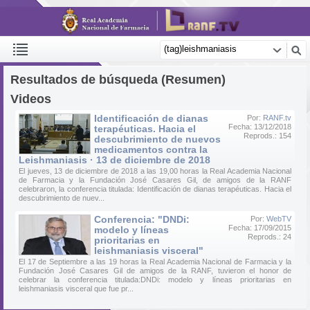
Resultados de búsqueda (Resumen)
Videos
Identificación de dianas
Por:
RANF.tv
Fecha: 13/12/2018
terapéuticas. Hacia el
Reprods.: 154
descubrimiento de nuevos
medicamentos contra la
Leishmaniasis · 13 de diciembre de 2018
El jueves, 13 de diciembre de 2018 a las 19,00 horas la Real Academia Nacional
de Farmacia y la Fundación José Casares Gil, de amigos de la RANF
celebraron, la conferencia titulada: Identificación de dianas terapéuticas. Hacia el
descubrimiento de nuev...
Conferencia: "DNDi:
Por:
WebTV
Fecha: 17/09/2015
modelo y líneas
Reprods.: 24
prioritarias en
leishmaniasis visceral"
El 17 de Septiembre a las 19 horas la Real Academia Nacional de Farmacia y la
Fundación José Casares Gil de amigos de la RANF, tuvieron el honor de
celebrar la conferencia titulada:DNDi: modelo y líneas prioritarias en
leishmaniasis visceral que fue pr...