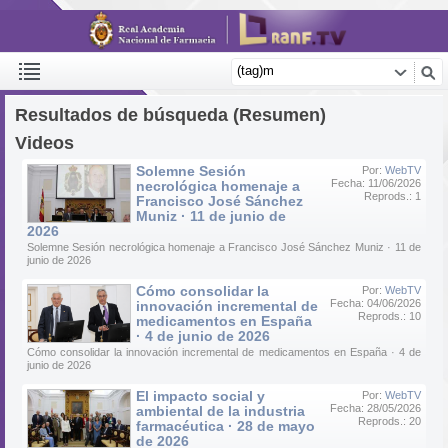
Resultados de búsqueda (Resumen)
Videos
Solemne Sesión
Por:
WebTV
Fecha: 11/06/2026
necrológica homenaje a
Reprods.: 1
Francisco José Sánchez
Muniz · 11 de junio de
2026
Solemne Sesión necrológica homenaje a Francisco José Sánchez Muniz · 11 de
junio de 2026
Cómo consolidar la
Por:
WebTV
Fecha: 04/06/2026
innovación incremental de
Reprods.: 10
medicamentos en España
· 4 de junio de 2026
Cómo consolidar la innovación incremental de medicamentos en España · 4 de
junio de 2026
El impacto social y
Por:
WebTV
Fecha: 28/05/2026
ambiental de la industria
Reprods.: 20
farmacéutica · 28 de mayo
de 2026