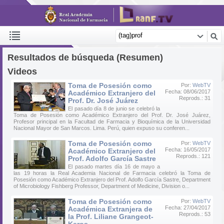
Resultados de búsqueda (Resumen)
Videos
Toma de Posesión como
Por:
WebTV
Fecha: 08/06/2017
Académico Extranjero del
Reprods.: 31
Prof. Dr. José Juárez
El pasado día 8 de junio se celebró la
Toma de Posesión como Académico Extranjero del Prof. Dr. José Juárez,
Profesor principal en la Facultad de Farmacia y Bioquímica de la Universidad
Nacional Mayor de San Marcos. Lima. Perú, quien expuso su conferen...
Toma de Posesión como
Por:
WebTV
Fecha: 16/05/2017
Académico Extranjero del
Reprods.: 121
Prof. Adolfo García Sastre
El pasado martes día 16 de mayo a
las 19 horas la Real Academia Nacional de Farmacia celebró la Toma de
Posesión como Académico Extranjero del Prof. Adolfo García Sastre, Department
of Microbiology Fishberg Professor, Department of Medicine, Division o...
Toma de Posesión como
Por:
WebTV
Fecha: 27/04/2017
Académica Extranjera de
Reprods.: 53
la Prof. Liliane Grangeot-