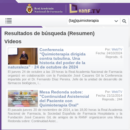
Resultados de búsqueda (Resumen)
Videos
Conferencia
Por:
WebTV
Fecha: 24/10/2024
“Quimioterapia dirigida
Reprods.: 6
contra tubulina. Una
historia del poder de la
naturaleza” · 24 de octubre de 2024
El jueves 24 de octubre a las 19 horas la Real Academia Nacional de Farmacia
organizó en colaboración con la Fundación José Casares Gil la Conferencia
impartida por el Dr. Fernando Díaz Pereira. Jefe de la unidad de desarrollo de
fármacos biológicos, i...
Mesa Redonda sobre:
Por:
WebTV
Fecha: 21/11/2014
"Continuidad Asistencial
Reprods.: 244
del Paciente con
Quimioterapia Oral"
El pasado jueves 20 de noviembre de 2014, a las 18,00 horas la Real Academia
Nacional de Farmacia, la Sociedad Española de Farmacia Hospitalaria y la
Fundación José Casares Gil, de amigos de la RANF organizaron una Mesa
Redonda sobre: Continuidad Asist...