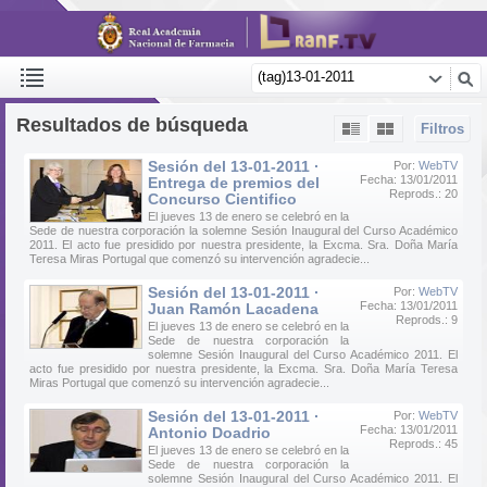
Resultados de búsqueda
Filtros
Sesión del 13-01-2011 ·
Por:
WebTV
Fecha: 13/01/2011
Entrega de premios del
Reprods.: 20
Concurso Cientifico
El jueves 13 de enero se celebró en la
Sede de nuestra corporación la solemne Sesión Inaugural del Curso Académico
2011. El acto fue presidido por nuestra presidente, la Excma. Sra. Doña María
Teresa Miras Portugal que comenzó su intervención agradecie...
Sesión del 13-01-2011 ·
Por:
WebTV
Fecha: 13/01/2011
Juan Ramón Lacadena
Reprods.: 9
El jueves 13 de enero se celebró en la
Sede de nuestra corporación la
solemne Sesión Inaugural del Curso Académico 2011. El
acto fue presidido por nuestra presidente, la Excma. Sra. Doña María Teresa
Miras Portugal que comenzó su intervención agradecie...
Sesión del 13-01-2011 ·
Por:
WebTV
Fecha: 13/01/2011
Antonio Doadrio
Reprods.: 45
El jueves 13 de enero se celebró en la
Sede de nuestra corporación la
solemne Sesión Inaugural del Curso Académico 2011. El