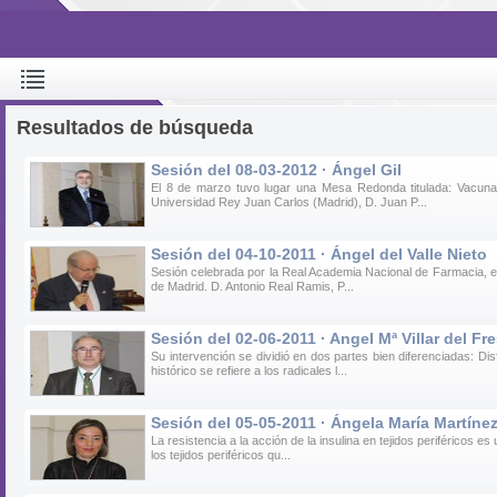
Resultados de búsqueda
Sesión del 08-03-2012 · Ángel Gil
El 8 de marzo tuvo lugar una Mesa Redonda titulada: Vacuna
Universidad Rey Juan Carlos (Madrid), D. Juan P...
Sesión del 04-10-2011 · Ángel del Valle Nieto
Sesión celebrada por la Real Academia Nacional de Farmacia, en
de Madrid. D. Antonio Real Ramis, P...
Sesión del 02-06-2011 · Angel Mª Villar del Fr
Su intervención se dividió en dos partes bien diferenciadas: 
histórico se refiere a los radicales l...
Sesión del 05-05-2011 · Ángela María Martíne
La resistencia a la acción de la insulina en tejidos periféricos
los tejidos periféricos qu...