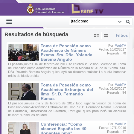
Resultados de búsqueda
Filtros
Toma de Posesión como
Por:
WebTV
Fecha: 16/02/2017
Académica de Número
Reprods.: 70
Excma. Sra. Dña. Yolanda
Barcina Angulo
El pasado jueves 16 de febrero de 2017 se celebró la Sesión Solemne de Toma
de Posesión como Académica de Número en la Medalla nº 31 de la Excma. Sra.
Dña. Yolanda Barcina Angulo quien leyó su discurso titulado: La huella humana:
crisis de biodiversida...
Toma de Posesión como
Por:
WebTV
Fecha: 02/02/2017
Académico Extranjero del
Reprods.: 94
Ilmo. Sr. D. Fernando
Ramos
El pasado jueves día 2 de febrero de 2017 tubo lugar la Sesión de Toma de
Posesión como Académico Extranjero del Ilmo. Sr. D. Fernando Ramos, Facultad
de Farmacia, Universidad de Coimbra, Portugal, quien pronunció su discurso
titulado: “Residuos de Med...
Conferencia: "Como
Por:
WebTV
Fecha: 17/11/2016
alcanzó España los 40
Reprods.: 47
donantes pmp"