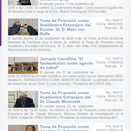
El pasado jueves, 17 de noviembre de
2016 a las 19,00, se celebró la Conferencia titulada: Como alcanzó España los
40 donantes pmp a cargo de la Dra. Beatriz Domínguez-Gil González.
Toma de Posesión como
Por:
WebTV
Fecha: 29/09/2016
Académico Extranjero del
Reprods.: 30
Excmo. Sr. D. Marc van
Hulle
El pasado jueves 29 de septiembre de 2016 a las 19 horas la Real Academia
Nacional de Farmacia tuvo el honor de celebrar la Toma de Posesión como
Académico Extranjero del Excmo. Sr. D. Marc van Hulle, Prof. Departamento de
Neurociencias de la Universid...
Jornada Científica "El
Por:
WebTV
Fecha: 27/09/2016
farmacéutico como agente
Reprods.: 17
de salud"
El pasado día 27 de septiembre de
2016 se celebró la Jornada Científica, en colaboración con los laboratorios MSD,
titulada EL FARMACEUTICO COMO AGENTE DE SALUD. La jornada contó con
las ponencias de los Dres. D. Luis González, Presidente del COFM; Dña...
Toma de Posesión como
Por:
WebTV
Fecha: 26/09/2016
Académico Extranjero del
Reprods.: 29
Dr. Claude Monneret
El pasado jueves 22 de septiembre
de 2016 a las 19,00 horas, se celebró la Toma de Posesión como Académico
Extranjero del Dr. Claude Monneret, Director Emérito de Investigación en el
CNRS. Unidad de CNRS-INSERM y Presidente de la Academia Nacional de F...
Toma de Posesión como
Por:
WebTV
Fecha: 15/09/2016