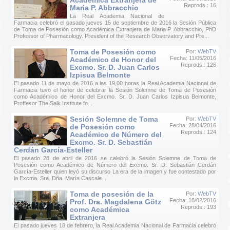
Académica Extranjera de
Reprods.: 16
Maria P. Abbracchio
La Real Academia Nacional de
Farmacia celebró el pasado jueves 15 de septiembre de 2016 la Sesión Pública
de Toma de Posesión como Académica Extranjera de Maria P. Abbracchio, PhD
Professor of Pharmacology. President of the Research Observatory and Pre...
Toma de Posesión como
Por:
WebTV
Fecha: 11/05/2016
Académico de Honor del
Reprods.: 126
Excmo. Sr. D. Juan Carlos
Izpisua Belmonte
El pasado 11 de mayo de 2016 a las 19,00 horas la Real Academia Nacional de
Farmacia tuvo el honor de celebrar la Sesión Solemne de Toma de Posesión
como Académico de Honor del Excmo. Sr. D. Juan Carlos Izpisua Belmonte,
Proffesor The Salk Institute fo...
Sesión Solemne de Toma
Por:
WebTV
Fecha: 28/04/2016
de Posesión como
Reprods.: 124
Académico de Número del
Excmo. Sr. D. Sebastián
Cerdán García-Esteller
El pasado 28 de abril de 2016 se celebró la Sesión Solemne de Toma de
Posesión como Académico de Número del Excmo. Sr. D. Sebastián Cerdán
García-Esteller quien leyó su discurso La era de la imagen y fue contestado por
la Excma. Sra. Dña. María Cascale...
Toma de posesión de la
Por:
WebTV
Fecha: 18/02/2016
Prof. Dra. Magdalena Götz
Reprods.: 193
como Académica
Extranjera
El pasado jueves 18 de febrero, la Real Academia Nacional de Farmacia celebró