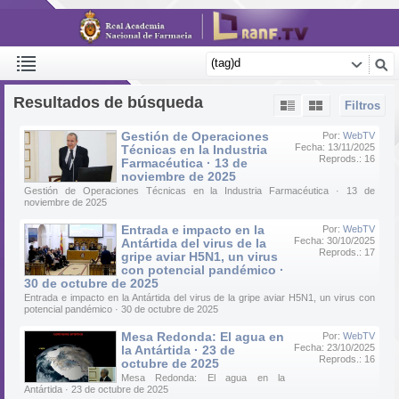
Resultados de búsqueda
Filtros
Gestión de Operaciones
Por:
WebTV
Fecha: 13/11/2025
Técnicas en la Industria
Reprods.: 16
Farmacéutica · 13 de
noviembre de 2025
Gestión de Operaciones Técnicas en la Industria Farmacéutica · 13 de
noviembre de 2025
Entrada e impacto en la
Por:
WebTV
Fecha: 30/10/2025
Antártida del virus de la
Reprods.: 17
gripe aviar H5N1, un virus
con potencial pandémico ·
30 de octubre de 2025
Entrada e impacto en la Antártida del virus de la gripe aviar H5N1, un virus con
potencial pandémico · 30 de octubre de 2025
Mesa Redonda: El agua en
Por:
WebTV
Fecha: 23/10/2025
la Antártida · 23 de
Reprods.: 16
octubre de 2025
Mesa Redonda: El agua en la
Antártida · 23 de octubre de 2025