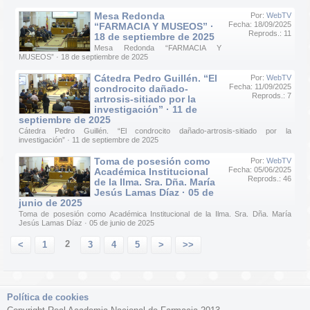
Mesa Redonda
Por:
WebTV
Fecha: 18/09/2025
“FARMACIA Y MUSEOS” ·
Reprods.: 11
18 de septiembre de 2025
Mesa Redonda “FARMACIA Y
MUSEOS” · 18 de septiembre de 2025
Cátedra Pedro Guillén. “El
Por:
WebTV
Fecha: 11/09/2025
condrocito dañado-
Reprods.: 7
artrosis-sitiado por la
investigación” · 11 de
septiembre de 2025
Cátedra Pedro Guillén. “El condrocito dañado-artrosis-sitiado por la
investigación” · 11 de septiembre de 2025
Toma de posesión como
Por:
WebTV
Fecha: 05/06/2025
Académica Institucional
Reprods.: 46
de la Ilma. Sra. Dña. María
Jesús Lamas Díaz · 05 de
junio de 2025
Toma de posesión como Académica Institucional de la Ilma. Sra. Dña. María
Jesús Lamas Díaz · 05 de junio de 2025
2
<
1
3
4
5
>
>>
Política de cookies