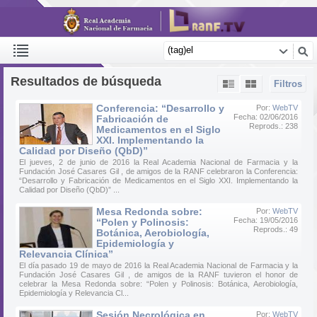
Resultados de búsqueda
Filtros
Conferencia: “Desarrollo y
Por:
WebTV
Fecha: 02/06/2016
Fabricación de
Reprods.: 238
Medicamentos en el Siglo
XXI. Implementando la
Calidad por Diseño (QbD)”
El jueves, 2 de junio de 2016 la Real Academia Nacional de Farmacia y la
Fundación José Casares Gil , de amigos de la RANF celebraron la Conferencia:
“Desarrollo y Fabricación de Medicamentos en el Siglo XXI. Implementando la
Calidad por Diseño (QbD)” ...
Mesa Redonda sobre:
Por:
WebTV
Fecha: 19/05/2016
“Polen y Polinosis:
Reprods.: 49
Botánica, Aerobiología,
Epidemiología y
Relevancia Clínica”
El día pasado 19 de mayo de 2016 la Real Academia Nacional de Farmacia y la
Fundación José Casares Gil , de amigos de la RANF tuvieron el honor de
celebrar la Mesa Redonda sobre: “Polen y Polinosis: Botánica, Aerobiología,
Epidemiología y Relevancia Cl...
Sesión Necrológica en
Por:
WebTV