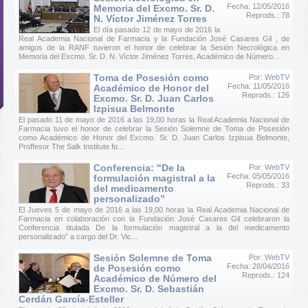
Fecha: 12/05/2016
Memoria del Excmo. Sr. D.
Reprods.: 78
N. Víctor Jiménez Torres
El día pasado 12 de mayo de 2016 la
Real Academia Nacional de Farmacia y la Fundación José Casares Gil , de
amigos de la RANF tuvieron el honor de celebrar la Sesión Necrológica en
Memoria del Excmo. Sr. D. N. Víctor Jiménez Torres, Académico de Número...
Toma de Posesión como
Por:
WebTV
Fecha: 11/05/2016
Académico de Honor del
Reprods.: 126
Excmo. Sr. D. Juan Carlos
Izpisua Belmonte
El pasado 11 de mayo de 2016 a las 19,00 horas la Real Academia Nacional de
Farmacia tuvo el honor de celebrar la Sesión Solemne de Toma de Posesión
como Académico de Honor del Excmo. Sr. D. Juan Carlos Izpisua Belmonte,
Proffesor The Salk Institute fo...
Conferencia: "De la
Por:
WebTV
Fecha: 05/05/2016
formulación magistral a la
Reprods.: 33
del medicamento
personalizado”
El Jueves 5 de mayo de 2016 a las 19,00 horas la Real Academia Nacional de
Farmacia en colaboración con la Fundación José Casares Gil celebraron la
Conferencia titulada De la formulación magistral a la del medicamento
personalizado” a cargo del Dr. Vic...
Sesión Solemne de Toma
Por:
WebTV
Fecha: 28/04/2016
de Posesión como
Reprods.: 124
Académico de Número del
Excmo. Sr. D. Sebastián
Cerdán García-Esteller