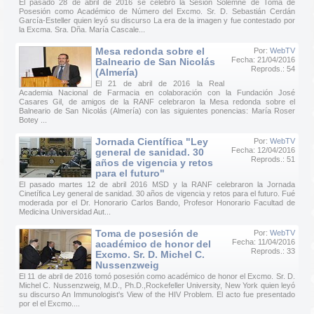
El pasado 28 de abril de 2016 se celebró la Sesión Solemne de Toma de
Posesión como Académico de Número del Excmo. Sr. D. Sebastián Cerdán
García-Esteller quien leyó su discurso La era de la imagen y fue contestado por
la Excma. Sra. Dña. María Cascale...
Mesa redonda sobre el
Por:
WebTV
Fecha: 21/04/2016
Balneario de San Nicolás
Reprods.: 54
(Almería)
El 21 de abril de 2016 la Real
Academia Nacional de Farmacia en colaboración con la Fundación José
Casares Gil, de amigos de la RANF celebraron la Mesa redonda sobre el
Balneario de San Nicolás (Almería) con las siguientes ponencias: María Roser
Botey ...
Jornada Científica "Ley
Por:
WebTV
Fecha: 12/04/2016
general de sanidad. 30
Reprods.: 51
años de vigencia y retos
para el futuro"
El pasado martes 12 de abril 2016 MSD y la RANF celebraron la Jornada
Cinetífica Ley general de sanidad. 30 años de vigencia y retos para el futuro. Fué
moderada por el Dr. Honorario Carlos Bando, Profesor Honorario Facultad de
Medicina Universidad Aut...
Toma de posesión de
Por:
WebTV
Fecha: 11/04/2016
académico de honor del
Reprods.: 33
Excmo. Sr. D. Michel C.
Nussenzweig
El 11 de abril de 2016 tomó posesión como académico de honor el Excmo. Sr. D.
Michel C. Nussenzweig, M.D., Ph.D.,Rockefeller University, New York quien leyó
su discurso An Immunologist's View of the HIV Problem. El acto fue presentado
por el el Excmo....