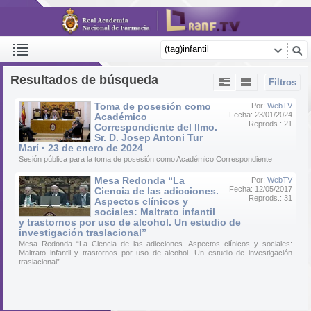
Resultados de búsqueda
Filtros
Toma de posesión como
Por:
WebTV
Fecha: 23/01/2024
Académico
Reprods.: 21
Correspondiente del Ilmo.
Sr. D. Josep Antoni Tur
Marí · 23 de enero de 2024
Sesión pública para la toma de posesión como Académico Correspondiente
Mesa Redonda “La
Por:
WebTV
Fecha: 12/05/2017
Ciencia de las adicciones.
Reprods.: 31
Aspectos clínicos y
sociales: Maltrato infantil
y trastornos por uso de alcohol. Un estudio de
investigación traslacional”
Mesa Redonda “La Ciencia de las adicciones. Aspectos clínicos y sociales:
Maltrato infantil y trastornos por uso de alcohol. Un estudio de investigación
traslacional”