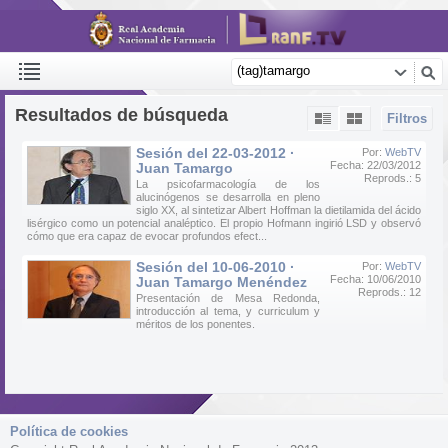
Resultados de búsqueda
Filtros
Sesión del 22-03-2012 ·
Por:
WebTV
Fecha: 22/03/2012
Juan Tamargo
Reprods.: 5
La psicofarmacología de los
alucinógenos se desarrolla en pleno
siglo XX, al sintetizar Albert Hoffman la dietilamida del ácido
lisérgico como un potencial analéptico. El propio Hofmann ingirió LSD y observó
cómo que era capaz de evocar profundos efect...
Sesión del 10-06-2010 ·
Por:
WebTV
Fecha: 10/06/2010
Juan Tamargo Menéndez
Reprods.: 12
Presentación de Mesa Redonda,
introducción al tema, y curriculum y
méritos de los ponentes.
Política de cookies