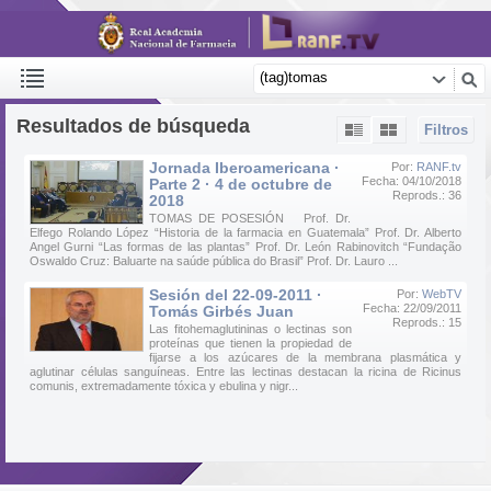
Resultados de búsqueda
Filtros
Jornada Iberoamericana ·
Por:
RANF.tv
Fecha: 04/10/2018
Parte 2 · 4 de octubre de
Reprods.: 36
2018
TOMAS DE POSESIÓN Prof. Dr.
Elfego Rolando López “Historia de la farmacia en Guatemala” Prof. Dr. Alberto
Angel Gurni “Las formas de las plantas” Prof. Dr. León Rabinovitch “Fundação
Oswaldo Cruz: Baluarte na saúde pública do Brasil” Prof. Dr. Lauro ...
Sesión del 22-09-2011 ·
Por:
WebTV
Fecha: 22/09/2011
Tomás Girbés Juan
Reprods.: 15
Las fitohemaglutininas o lectinas son
proteínas que tienen la propiedad de
fijarse a los azúcares de la membrana plasmática y
aglutinar células sanguíneas. Entre las lectinas destacan la ricina de Ricinus
comunis, extremadamente tóxica y ebulina y nigr...