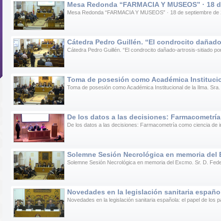
Mesa Redonda “FARMACIA Y MUSEOS” · 18 de
Mesa Redonda “FARMACIA Y MUSEOS” · 18 de septiembre de
Cátedra Pedro Guillén. “El condrocito dañado-
Cátedra Pedro Guillén. “El condrocito dañado-artrosis-sitiado po
Toma de posesión como Académica Instituciona
Toma de posesión como Académica Institucional de la Ilma. Sra
De los datos a las decisiones: Farmacometrí
De los datos a las decisiones: Farmacometría como ciencia de
Solemne Sesión Necrológica en memoria del E
Solemne Sesión Necrológica en memoria del Excmo. Sr. D. Fed
Novedades en la legislación sanitaria español
Novedades en la legislación sanitaria española: el papel de los