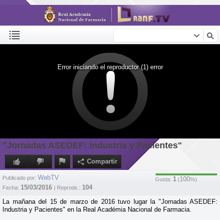
Error iniciando el reproductor (1) error
"Jornadas ASEDEF: Industria y Pacientes"
Compartir
WebTV
Publicado por:
1
100
Gusta:
(
%)
15/03/2016
104
Fecha:
| Reprods.:
La mañana del 15 de marzo de 2016 tuvo lugar la "Jornadas ASEDEF:
Industria y Pacientes" en la Real Académia Nacional de Farmacia.