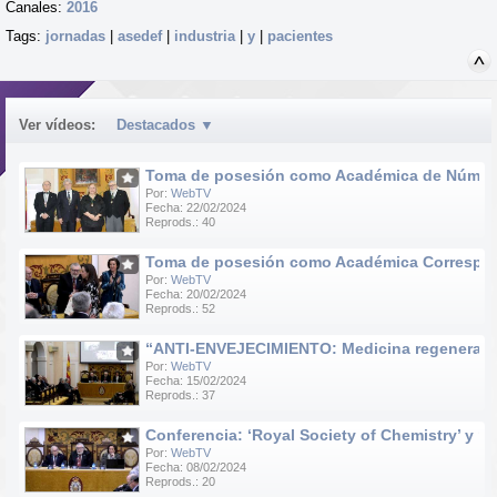
Canales:
2016
Tags:
jornadas
|
asedef
|
industria
|
y
|
pacientes
Ver vídeos:
Destacados
▼
Toma de posesión como Académica de Número d
Por:
WebTV
Fecha: 22/02/2024
Reprods.: 40
Toma de posesión como Académica Correspondie
Por:
WebTV
Fecha: 20/02/2024
Reprods.: 52
“ANTI-ENVEJECIMIENTO: Medicina regenerativa e
Por:
WebTV
Fecha: 15/02/2024
Reprods.: 37
Conferencia: ‘Royal Society of Chemistry’ y ‘R
Por:
WebTV
Fecha: 08/02/2024
Reprods.: 20