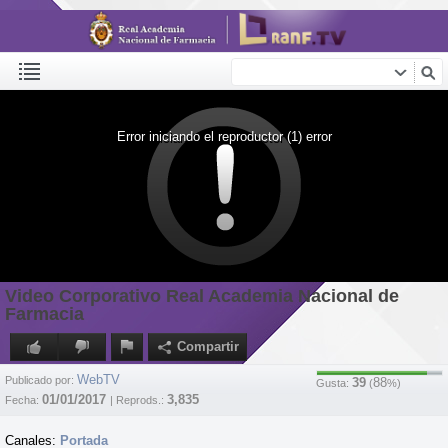
Error iniciando el reproductor (1) error
Video Corporativo Real Academia Nacional de
Farmacia
Compartir
WebTV
Publicado por:
39
88
Gusta:
(
%)
01/01/2017
3,835
Fecha:
| Reprods.:
Canales:
Portada