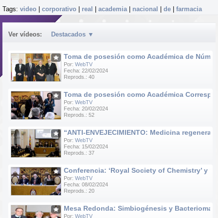
Tags:
video
|
corporativo
|
real
|
academia
|
nacional
|
de
|
farmacia
Ver vídeos:
Destacados
▼
Toma de posesión como Académica de Número d
Por:
WebTV
Fecha: 22/02/2024
Reprods.: 40
Toma de posesión como Académica Correspondie
Por:
WebTV
Fecha: 20/02/2024
Reprods.: 52
“ANTI-ENVEJECIMIENTO: Medicina regenerativa e
Por:
WebTV
Fecha: 15/02/2024
Reprods.: 37
Conferencia: ‘Royal Society of Chemistry’ y ‘R
Por:
WebTV
Fecha: 08/02/2024
Reprods.: 20
Mesa Redonda: Simbiogénesis y Bacteriomas
Por:
WebTV