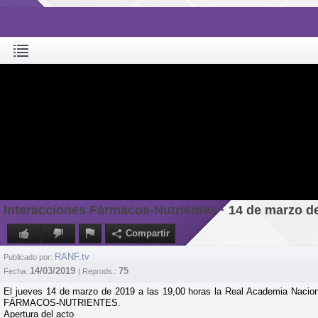
Interacciones Fármacos-Nutrientes · 14 de marzo d
Compartir
RANF.tv
Publicado por:
14/03/2019
75
Fecha:
| Reprods.:
El jueves 14 de marzo de 2019 a las 19,00 horas la Real Academia Nacion
FÁRMACOS-NUTRIENTES.
Apertura del acto