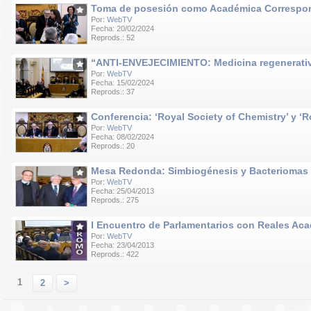
Toma de posesión como Académica Correspondie
Por:
WebTV
Fecha: 20/02/2024
Reprods.: 52
“ANTI-ENVEJECIMIENTO: Medicina regenerativa e
Por:
WebTV
Fecha: 15/02/2024
Reprods.: 37
Conferencia: ‘Royal Society of Chemistry’ y ‘R
Por:
WebTV
Fecha: 08/02/2024
Reprods.: 20
Mesa Redonda: Simbiogénesis y Bacteriomas
Por:
WebTV
Fecha: 25/04/2013
Reprods.: 275
I Encuentro de Parlamentarios con Reales Acad
Por:
WebTV
Fecha: 23/04/2013
Reprods.: 422
1
2
>