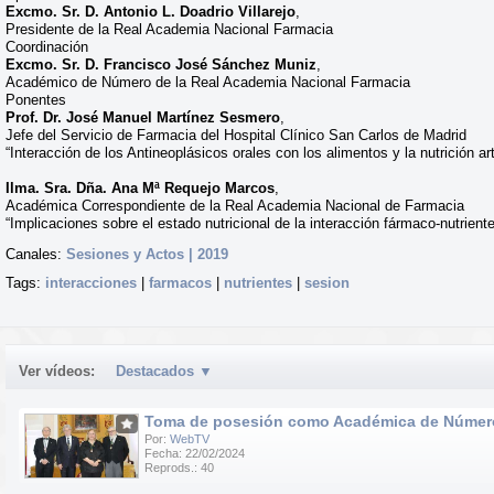
Excmo. Sr. D. Antonio L. Doadrio Villarejo
,
Presidente de la Real Academia Nacional Farmacia
Coordinación
Excmo. Sr. D. Francisco José Sánchez Muniz
,
Académico de Número de la Real Academia Nacional Farmacia
Ponentes
Prof. Dr. José Manuel Martínez Sesmero
,
Jefe del Servicio de Farmacia del Hospital Clínico San Carlos de Madrid
“Interacción de los Antineoplásicos orales con los alimentos y la nutrición arti
Ilma. Sra. Dña. Ana Mª Requejo Marcos
,
Académica Correspondiente de la Real Academia Nacional de Farmacia
“Implicaciones sobre el estado nutricional de la interacción fármaco-nutriente
Canales:
Sesiones y Actos | 2019
Tags:
interacciones
|
farmacos
|
nutrientes
|
sesion
Ver vídeos:
Destacados
▼
Toma de posesión como Académica de Número d
Por:
WebTV
Fecha: 22/02/2024
Reprods.: 40