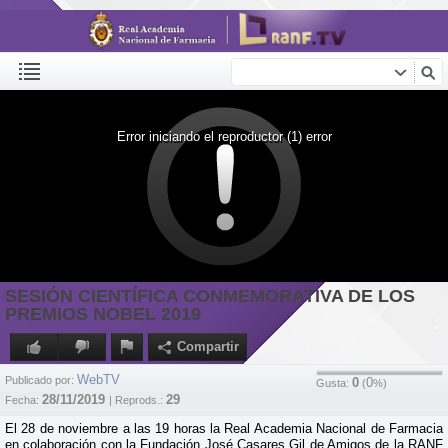
Error iniciando el reproductor (1) error
SESIÓN CIENTÍFICA CONMEMORATIVA DE LOS
PREMIOS NOBEL 2019
Compartir
WebTV
Publicado por:
0
0
Gusta:
(
%)
28/11/2019
29
Fecha:
| Reprods.:
El 28 de noviembre a las 19 horas la Real Academia Nacional de Farmacia
en colaboración con la Fundación José Casares Gil de Amigos de la RANF