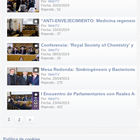
Por:
WebTV
Fecha: 20/02/2024
Reprods.: 52
“ANTI-ENVEJECIMIENTO: Medicina regenerativa e
Por:
WebTV
Fecha: 15/02/2024
Reprods.: 37
Conferencia: ‘Royal Society of Chemistry’ y ‘R
Por:
WebTV
Fecha: 08/02/2024
Reprods.: 20
Mesa Redonda: Simbiogénesis y Bacteriomas
Por:
WebTV
Fecha: 25/04/2013
Reprods.: 275
I Encuentro de Parlamentarios con Reales Acad
Por:
WebTV
Fecha: 23/04/2013
Reprods.: 422
1
2
>
Política de cookies