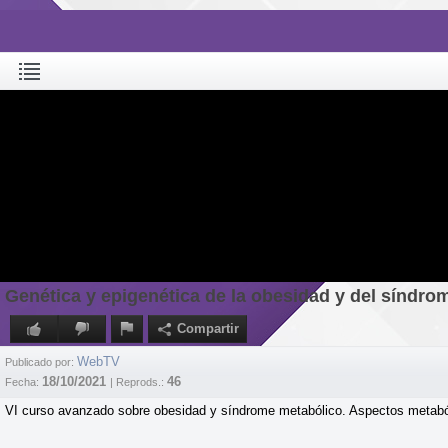
Genética y epigenética de la obesidad y del síndr
Compartir
WebTV
Publicado por:
18/10/2021
46
Fecha:
| Reprods.:
VI curso avanzado sobre obesidad y síndrome metabólico. Aspectos metabó