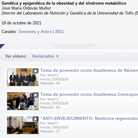
Genética y epigenética de la obesidad y del síndrome metabólico
José María Ordovás Muñoz
Director del Laboratorio de Nutrición y Genética de la Universidad de Tuft
18 de octubre de 2021
Canales:
Sesiones y Actos | 2021
Ver vídeos:
Destacados
▼
Toma de posesión como Académica de Número d
Por:
WebTV
Fecha: 22/02/2024
Reprods.: 40
Toma de posesión como Académica Correspondie
Por:
WebTV
Fecha: 20/02/2024
Reprods.: 52
“ANTI-ENVEJECIMIENTO: Medicina regenerativa e
Por:
WebTV
Fecha: 15/02/2024
Reprods.: 37