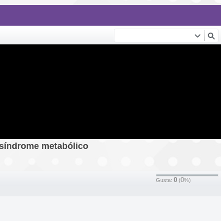
y síndrome metabólico
0
0
Gusta:
(
%)