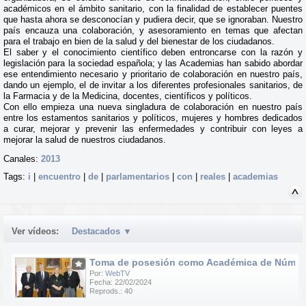
académicos en el ámbito sanitario, con la finalidad de establecer puentes
que hasta ahora se desconocían y pudiera decir, que se ignoraban. Nuestro
país encauza una colaboración, y asesoramiento en temas que afectan
para el trabajo en bien de la salud y del bienestar de los ciudadanos.
El saber y el conocimiento científico deben entroncarse con la razón y
legislación para la sociedad española; y las Academias han sabido abordar
ese entendimiento necesario y prioritario de colaboración en nuestro país,
dando un ejemplo, el de invitar a los diferentes profesionales sanitarios, de
la Farmacia y de la Medicina, docentes, científicos y políticos.
Con ello empieza una nueva singladura de colaboración en nuestro país
entre los estamentos sanitarios y políticos, mujeres y hombres dedicados
a curar, mejorar y prevenir las enfermedades y contribuir con leyes a
mejorar la salud de nuestros ciudadanos.
Canales:
2013
Tags:
i
|
encuentro
|
de
|
parlamentarios
|
con
|
reales
|
academias
Ver vídeos:
Destacados
▼
Toma de posesión como Académica de Número d
Por:
WebTV
Fecha: 22/02/2024
Reprods.: 40