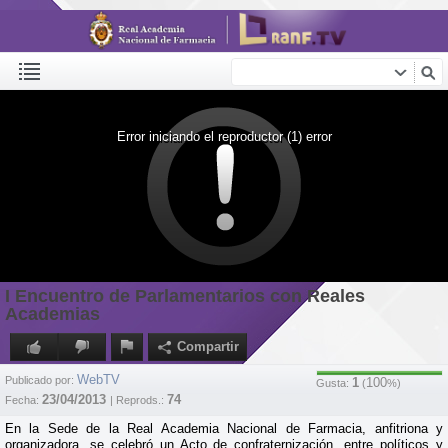
Error iniciando el reproductor (1) error
I Encuentro de Parlamentarios con Reales
Academias
Compartir
WebTV
Publicado por:
1
100
Gusta:
(
%)
23/04/2013
74
Fecha:
| Reprods.:
En la Sede de la Real Academia Nacional de Farmacia, anfitriona y
organizadora, se celebró un Acto de confraternización, entre políticos y