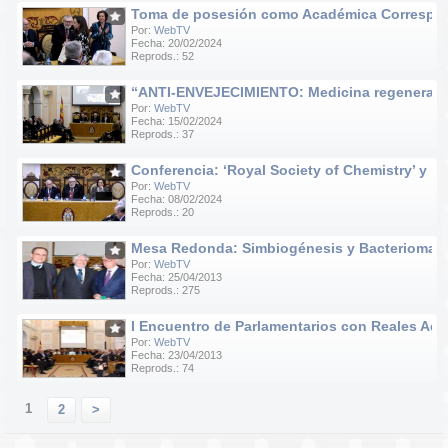
Toma de posesión como Académica Correspondie
Por:
WebTV
Fecha: 20/02/2024
Reprods.: 52
“ANTI-ENVEJECIMIENTO: Medicina regenerativa e
Por:
WebTV
Fecha: 15/02/2024
Reprods.: 37
Conferencia: ‘Royal Society of Chemistry’ y ‘R
Por:
WebTV
Fecha: 08/02/2024
Reprods.: 20
Mesa Redonda: Simbiogénesis y Bacteriomas
Por:
WebTV
Fecha: 25/04/2013
Reprods.: 275
I Encuentro de Parlamentarios con Reales Ac
Por:
WebTV
Fecha: 23/04/2013
Reprods.: 74
1
2
>