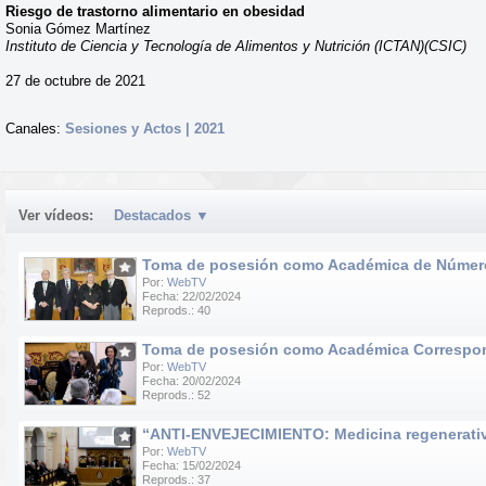
Riesgo de trastorno alimentario en obesidad
Sonia Gómez Martínez
Instituto de Ciencia y Tecnología de Alimentos y Nutrición (ICTAN)(CSIC)
27 de octubre de 2021
Canales:
Sesiones y Actos | 2021
Ver vídeos:
Destacados
▼
Toma de posesión como Académica de Número d
Por:
WebTV
Fecha: 22/02/2024
Reprods.: 40
Toma de posesión como Académica Correspondie
Por:
WebTV
Fecha: 20/02/2024
Reprods.: 52
“ANTI-ENVEJECIMIENTO: Medicina regenerativa e
Por:
WebTV
Fecha: 15/02/2024
Reprods.: 37