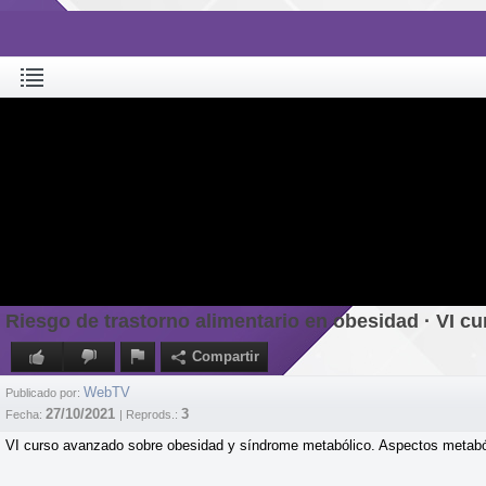
Riesgo de trastorno alimentario en obesidad · VI 
Compartir
WebTV
Publicado por:
27/10/2021
3
Fecha:
| Reprods.:
VI curso avanzado sobre obesidad y síndrome metabólico. Aspectos metabó