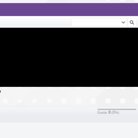
o
0
0
Gusta:
(
%)