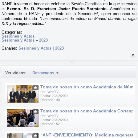
RANF tuvieron el honor de celebrar la Sesión Científica en la que intervino
el
Excmo. Sr. D. Francisco Javier Puerto Sarmiento.
Académico de
Número de la RANF y presidente de la Sección 6ª, quien pronunció su
conferencia titulada:
“Las epidemias de cólera en Madrid durante el siglo
XIX y la Higiene pública”
Categorías:
Sesiones y Actos
Sesiones y Actos
»
2023
Canales:
Sesiones y Actos | 2023
Ver vídeos:
Destacados
▼
Toma de posesión como Académica de Número d
Por:
WebTV
Fecha: 22/02/2024
Reprods.: 40
Toma de posesión como Académica Correspondie
Por:
WebTV
Fecha: 20/02/2024
Reprods.: 52
“ANTI-ENVEJECIMIENTO: Medicina regenerativa e