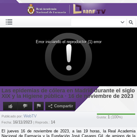
Error iniciando el reproductor (1) error
Las epidemias de cólera en Madrid durante el siglo
XIX y la Higiene pública · 16 de noviembre de 2023
Compartir
WebTV
Publicado por:
1
100
Gusta:
(
%)
16/11/2023
14
Fecha:
| Reprods.:
El jueves 16 de noviembre de 2023, a las 19 horas, la Real Academia
Nacional de Farmacia y la Fundación José Casares Gil, de amigos de la