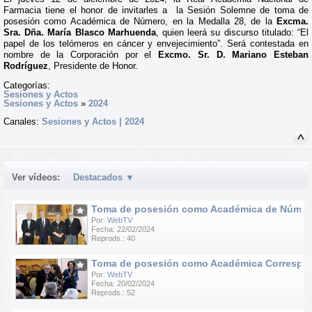
Farmacia tiene el honor de invitarles a la Sesión Solemne de toma de
posesión como Académica de Número, en la Medalla 28, de la
Excma.
Sra. Dña. María Blasco Marhuenda
, quien leerá su discurso titulado: “El
papel de los telómeros en cáncer y envejecimiento”. Será contestada en
nombre de la Corporación por el
Excmo. Sr. D. Mariano Esteban
Rodríguez
, Presidente de Honor.
Categorías:
Sesiones y Actos
Sesiones y Actos
»
2024
Canales:
Sesiones y Actos | 2024
Ver vídeos:
Destacados
▼
Toma de posesión como Académica de Número d
Por:
WebTV
Fecha: 22/02/2024
Reprods.: 40
Toma de posesión como Académica Correspondie
Por:
WebTV
Fecha: 20/02/2024
Reprods.: 52