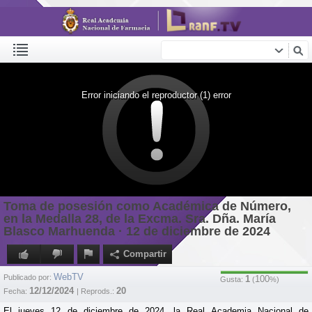
Error iniciando el reproductor (1) error
Toma de posesión como Académica de Número,
en la Medalla 28, de la Excma. Sra. Dña. María
Blasco Marhuenda · 12 de diciembre de 2024
Compartir
WebTV
Publicado por:
1
100
Gusta:
(
%)
12/12/2024
20
Fecha:
| Reprods.:
El jueves 12 de diciembre de 2024, la Real Academia Nacional de