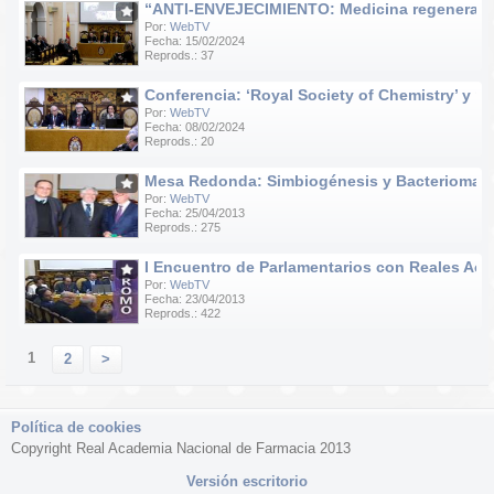
“ANTI-ENVEJECIMIENTO: Medicina regenerativa e
Por:
WebTV
Fecha: 15/02/2024
Reprods.: 37
Conferencia: ‘Royal Society of Chemistry’ y ‘R
Por:
WebTV
Fecha: 08/02/2024
Reprods.: 20
Mesa Redonda: Simbiogénesis y Bacteriomas
Por:
WebTV
Fecha: 25/04/2013
Reprods.: 275
I Encuentro de Parlamentarios con Reales Acad
Por:
WebTV
Fecha: 23/04/2013
Reprods.: 422
1
2
>
Política de cookies
Copyright Real Academia Nacional de Farmacia 2013
Versión escritorio