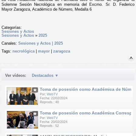
Solemne Sesión Necrológica en memoria del Excmo. Sr. D. Federico
Mayor Zaragoza, Académico de Número, Medalla 6
Categorías:
Sesiones y Actos
Sesiones y Actos
»
2025
Canales:
Sesiones y Actos | 2025
Tags:
necrológica
|
mayor
|
zaragoza
Ver vídeos:
Destacados
▼
Toma de posesión como Académica de Número d
Por:
WebTV
Fecha: 22/02/2024
Reprods.: 40
Toma de posesión como Académica Correspondie
Por:
WebTV
Fecha: 20/02/2024
Reprods.: 52