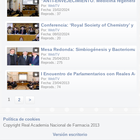
“ANTI-ENVEJECIMIENTO: Medicina regenerativa e
Por:
WebTV
Fecha: 15/02/2024
Reprods.: 37
Conferencia: ‘Royal Society of Chemistry’ y ‘R
Por:
WebTV
Fecha: 08/02/2024
Reprods.: 20
Mesa Redonda: Simbiogénesis y Bacteriomas
Por:
WebTV
Fecha: 25/04/2013
Reprods.: 275
I Encuentro de Parlamentarios con Reales Ac
Por:
WebTV
Fecha: 23/04/2013
Reprods.: 74
1
2
>
Política de cookies
Copyright Real Academia Nacional de Farmacia 2013
Versión escritorio