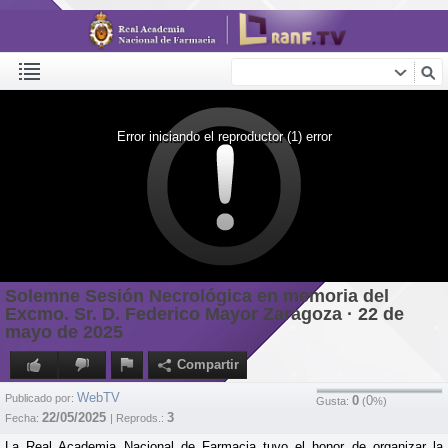
Error iniciando el reproductor (1) error
Solemne Sesión Necrológica en memoria del
Excmo. Sr. D. Federico Mayor Zaragoza · 22 de
mayo de 2025
Compartir
WebTV
Publicado por:
0
0
Gusta:
(
%)
22/05/2025
3
Fecha:
| Reprods.:
La Real Academia Nacional de Farmacia tuvo el honor de organizar la