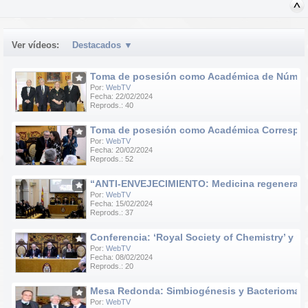
Ver vídeos:
Destacados
▼
Toma de posesión como Académica de Número d
Por:
WebTV
Fecha: 22/02/2024
Reprods.: 40
Toma de posesión como Académica Correspondie
Por:
WebTV
Fecha: 20/02/2024
Reprods.: 52
“ANTI-ENVEJECIMIENTO: Medicina regenerativa e
Por:
WebTV
Fecha: 15/02/2024
Reprods.: 37
Conferencia: ‘Royal Society of Chemistry’ y ‘R
Por:
WebTV
Fecha: 08/02/2024
Reprods.: 20
Mesa Redonda: Simbiogénesis y Bacteriomas
Por:
WebTV