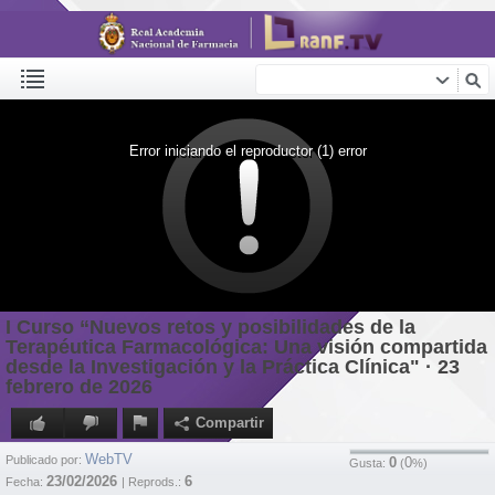
Error iniciando el reproductor (1) error
I Curso “Nuevos retos y posibilidades de la
Terapéutica Farmacológica: Una visión compartida
desde la Investigación y la Práctica Clínica" · 23
febrero de 2026
Compartir
WebTV
Publicado por:
0
0
Gusta:
(
%)
23/02/2026
6
Fecha:
| Reprods.: