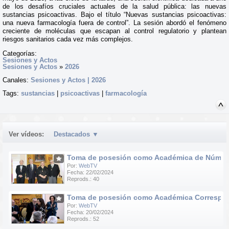
de los desafíos cruciales actuales de la salud pública: las nuevas
sustancias psicoactivas. Bajo el título “Nuevas sustancias psicoactivas:
una nueva farmacología fuera de control”. La sesión abordó el fenómeno
creciente de moléculas que escapan al control regulatorio y plantean
riesgos sanitarios cada vez más complejos.
Categorías:
Sesiones y Actos
Sesiones y Actos
»
2026
Canales:
Sesiones y Actos | 2026
Tags:
sustancias
|
psicoactivas
|
farmacología
Ver vídeos:
Destacados
▼
Toma de posesión como Académica de Número d
Por:
WebTV
Fecha: 22/02/2024
Reprods.: 40
Toma de posesión como Académica Correspondie
Por:
WebTV
Fecha: 20/02/2024
Reprods.: 52