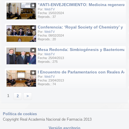
“ANTI-ENVEJECIMIENTO: Medicina regenerativa e
Por:
WebTV
Fecha: 15/02/2024
Reprods.: 37
Conferencia: ‘Royal Society of Chemistry’ y ‘R
Por:
WebTV
Fecha: 08/02/2024
Reprods.: 20
Mesa Redonda: Simbiogénesis y Bacteriomas
Por:
WebTV
Fecha: 25/04/2013
Reprods.: 275
I Encuentro de Parlamentarios con Reales Ac
Por:
WebTV
Fecha: 23/04/2013
Reprods.: 74
1
2
>
Política de cookies
Copyright Real Academia Nacional de Farmacia 2013
Versión escritorio