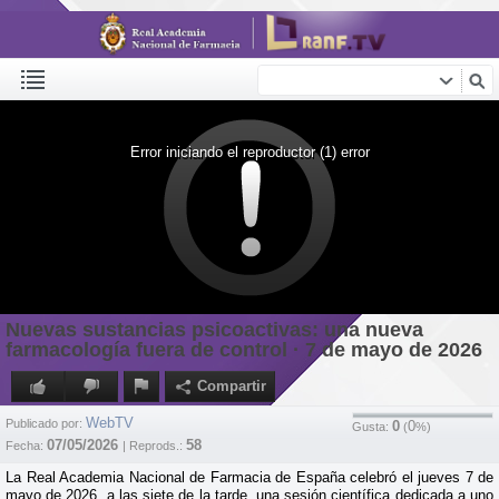
Error iniciando el reproductor (1) error
Nuevas sustancias psicoactivas: una nueva
farmacología fuera de control · 7 de mayo de 2026
Compartir
WebTV
Publicado por:
0
0
Gusta:
(
%)
07/05/2026
58
Fecha:
| Reprods.:
La Real Academia Nacional de Farmacia de España celebró el jueves 7 de
mayo de 2026, a las siete de la tarde, una sesión científica dedicada a uno