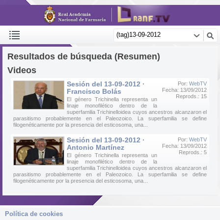
Resultados de búsqueda (Resumen)
Videos
Sesión del 13-09-2012 ·
Por:
WebTV
Fecha: 13/09/2012
Francisco Bolás
Reprods.: 15
El género Trichinella representa un
linaje monofilético dentro de la
superfamilia Trichinelloidea cuyos ancestros alcanzaron el
parasitismo probablemente en el Paleozoico. La superfamilia se define
filogenéticamente por la presencia del esticosoma, una...
Sesión del 13-09-2012 ·
Por:
WebTV
Fecha: 13/09/2012
Antonio Martínez
Reprods.: 5
El género Trichinella representa un
linaje monofilético dentro de la
superfamilia Trichinelloidea cuyos ancestros alcanzaron el
parasitismo probablemente en el Paleozoico. La superfamilia se define
filogenéticamente por la presencia del esticosoma, una...
Política de cookies