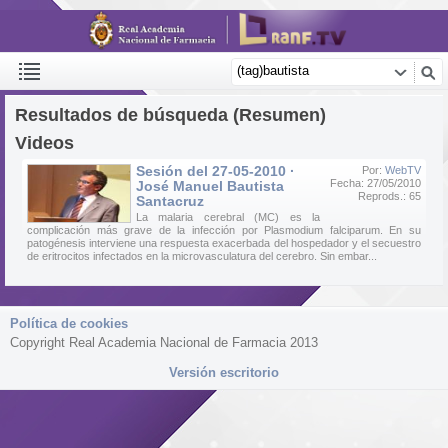
Resultados de búsqueda (Resumen)
Videos
Sesión del 27-05-2010 ·
Por:
WebTV
Fecha: 27/05/2010
José Manuel Bautista
Reprods.: 65
Santacruz
La malaria cerebral (MC) es la
complicación más grave de la infección por Plasmodium falciparum. En su
patogénesis interviene una respuesta exacerbada del hospedador y el secuestro
de eritrocitos infectados en la microvasculatura del cerebro. Sin embar...
Política de cookies
Copyright Real Academia Nacional de Farmacia 2013
Versión escritorio