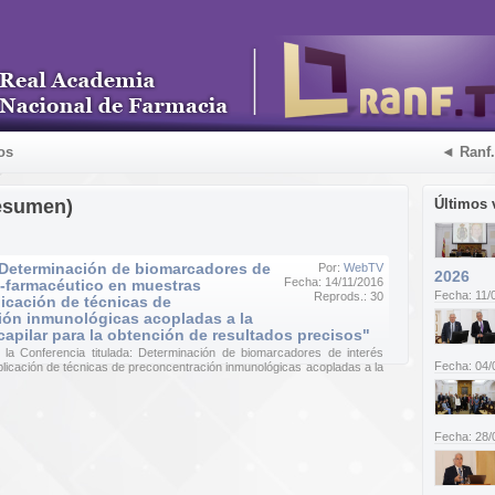
os
◄ Ranf
esumen)
Últimos 
"Determinación de biomarcadores de
Por:
WebTV
2026
Fecha: 14/11/2016
o-farmacéutico en muestras
Fecha: 11/
Reprods.: 30
licación de técnicas de
ión inmunológicas acopladas a la
 capilar para la obtención de resultados precisos"
la Conferencia titulada: Determinación de biomarcadores de interés
Fecha: 04/
licación de técnicas de preconcentración inmunológicas acopladas a la
Fecha: 28/