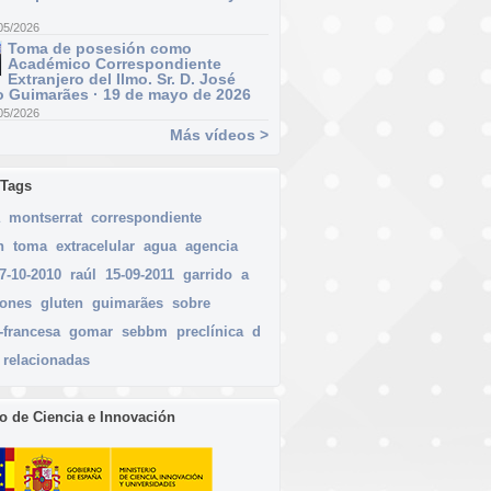
05/2026
Toma de posesión como
Académico Correspondiente
Extranjero del Ilmo. Sr. D. José
 Guimarães · 19 de mayo de 2026
05/2026
Más vídeos >
 Tags
montserrat
correspondiente
n
toma
extracelular
agua
agencia
7-10-2010
raúl
15-09-2011
garrido
a
iones
gluten
guimarães
sobre
-francesa
gomar
sebbm
preclínica
d
relacionadas
io de Ciencia e Innovación