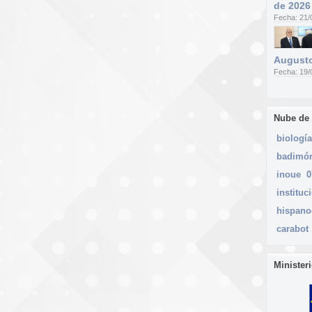
de 2026
Fecha: 21/
Augusto
Fecha: 19/
Nube de
biología
badimó
inoue
0
instituc
hispano
carabot
Minister