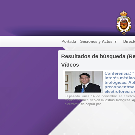
Portada
Sesiones y Actos ▼
Direct
Resultados de búsqueda (R
Vídeos
Conferencia: 
interés médic
biológicas. Ap
preconcentrac
electroforesis
El pasado lunes 14 de noviembre se celebró 
médico-farmacéutico en muestras biológicas. Ap
electroforesis capilar par...