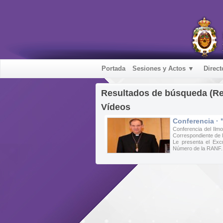
Portada
Sesiones y Actos ▼
Direct
Resultados de búsqueda (R
Vídeos
Conferencia · "
Conferencia del Il
Correspondiente de la
Le presenta el Ex
Número de la RANF.