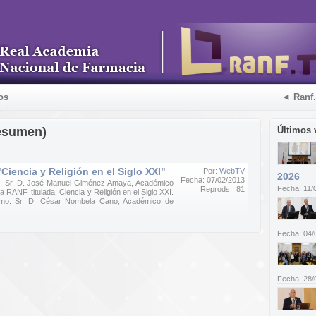
os
◄ Ranf
esumen)
Últimos 
Ciencia y Religión en el Siglo XXI"
Por:
WebTV
2026
Fecha: 07/02/2013
mo. Sr. D. José Manuel Giménez Amaya, Académico
Fecha: 11/
Reprods.: 81
 RANF, titulada: Ciencia y Religión en el Siglo XXI.
cmo. Sr. D. César Nombela Cano, Académico de
Fecha: 04/
Fecha: 28/