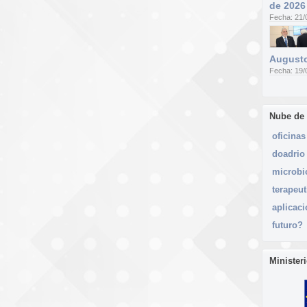
de 2026
Fecha: 21/
Augusto
Fecha: 19/
Nube de
oficinas
doadrio
microbi
terapeut
aplicac
futuro?
Minister