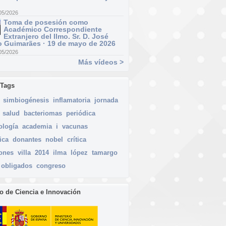
05/2026
Toma de posesión como
Académico Correspondiente
Extranjero del Ilmo. Sr. D. José
 Guimarães · 19 de mayo de 2026
05/2026
Más vídeos >
 Tags
simbiogénesis
inflamatoria
jornada
salud
bacteriomas
periódica
ología
academia
i
vacunas
ica
donantes
nobel
crítica
iones
villa
2014
ilma
lópez
tamargo
obligados
congreso
io de Ciencia e Innovación