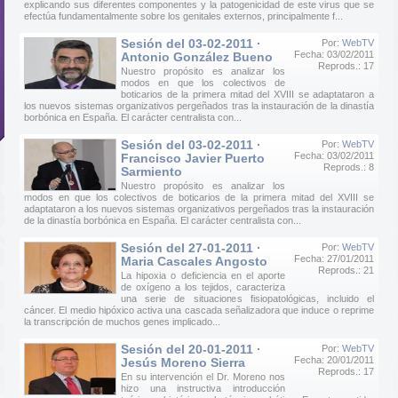
explicando sus diferentes componentes y la patogenicidad de este virus que se
efectúa fundamentalmente sobre los genitales externos, principalmente f...
Sesión del 03-02-2011 ·
Por:
WebTV
Fecha: 03/02/2011
Antonio González Bueno
Reprods.: 17
Nuestro propósito es analizar los
modos en que los colectivos de
boticarios de la primera mitad del XVIII se adaptataron a
los nuevos sistemas organizativos pergeñados tras la instauración de la dinastía
borbónica en España. El carácter centralista con...
Sesión del 03-02-2011 ·
Por:
WebTV
Fecha: 03/02/2011
Francisco Javier Puerto
Reprods.: 8
Sarmiento
Nuestro propósito es analizar los
modos en que los colectivos de boticarios de la primera mitad del XVIII se
adaptataron a los nuevos sistemas organizativos pergeñados tras la instauración
de la dinastía borbónica en España. El carácter centralista con...
Sesión del 27-01-2011 ·
Por:
WebTV
Fecha: 27/01/2011
Maria Cascales Angosto
Reprods.: 21
La hipoxia o deficiencia en el aporte
de oxígeno a los tejidos, caracteriza
una serie de situaciones fisiopatológicas, incluido el
cáncer. El medio hipóxico activa una cascada señalizadora que induce o reprime
la transcripción de muchos genes implicado...
Sesión del 20-01-2011 ·
Por:
WebTV
Fecha: 20/01/2011
Jesús Moreno Sierra
Reprods.: 17
En su intervención el Dr. Moreno nos
hizo una instructiva introducción