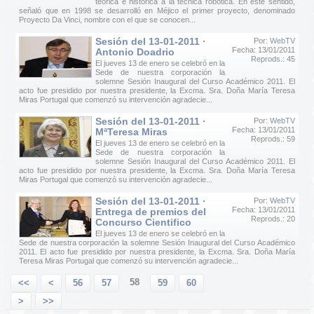
teórica e histórica a la técnica robótica. En este sentido,
señaló que en 1998 se desarrolló en Méjico el primer proyecto, denominado
Proyecto Da Vinci, nombre con el que se conocen...
Sesión del 13-01-2011 ·
Por:
WebTV
Fecha: 13/01/2011
Antonio Doadrio
Reprods.: 45
El jueves 13 de enero se celebró en la
Sede de nuestra corporación la
solemne Sesión Inaugural del Curso Académico 2011. El
acto fue presidido por nuestra presidente, la Excma. Sra. Doña María Teresa
Miras Portugal que comenzó su intervención agradecie...
Sesión del 13-01-2011 ·
Por:
WebTV
Fecha: 13/01/2011
MªTeresa Miras
Reprods.: 59
El jueves 13 de enero se celebró en la
Sede de nuestra corporación la
solemne Sesión Inaugural del Curso Académico 2011. El
acto fue presidido por nuestra presidente, la Excma. Sra. Doña María Teresa
Miras Portugal que comenzó su intervención agradecie...
Sesión del 13-01-2011 ·
Por:
WebTV
Fecha: 13/01/2011
Entrega de premios del
Reprods.: 20
Concurso Cientifico
El jueves 13 de enero se celebró en la
Sede de nuestra corporación la solemne Sesión Inaugural del Curso Académico
2011. El acto fue presidido por nuestra presidente, la Excma. Sra. Doña María
Teresa Miras Portugal que comenzó su intervención agradecie...
58
<<
<
56
57
59
60
>
>>