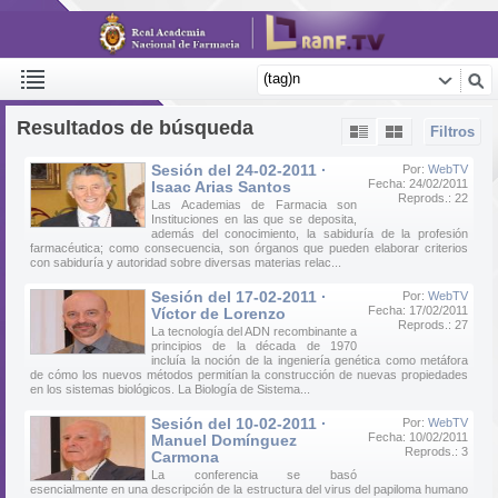
Resultados de búsqueda
Filtros
Sesión del 24-02-2011 ·
Por:
WebTV
Fecha: 24/02/2011
Isaac Arias Santos
Reprods.: 22
Las Academias de Farmacia son
Instituciones en las que se deposita,
además del conocimiento, la sabiduría de la profesión
farmacéutica; como consecuencia, son órganos que pueden elaborar criterios
con sabiduría y autoridad sobre diversas materias relac...
Sesión del 17-02-2011 ·
Por:
WebTV
Fecha: 17/02/2011
Víctor de Lorenzo
Reprods.: 27
La tecnología del ADN recombinante a
principios de la década de 1970
incluía la noción de la ingeniería genética como metáfora
de cómo los nuevos métodos permitían la construcción de nuevas propiedades
en los sistemas biológicos. La Biología de Sistema...
Sesión del 10-02-2011 ·
Por:
WebTV
Fecha: 10/02/2011
Manuel Domínguez
Reprods.: 3
Carmona
La conferencia se basó
esencialmente en una descripción de la estructura del virus del papiloma humano