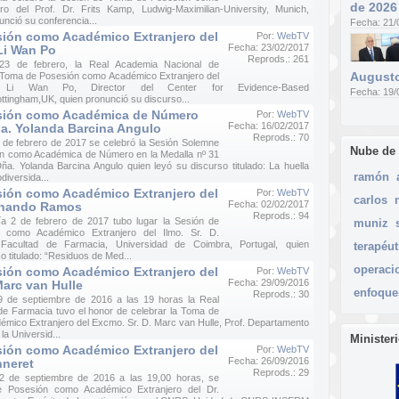
de 2026
ro del Prof. Dr. Frits Kamp, Ludwig-Maximilian-University, Munich,
nció su conferencia...
Fecha: 21/
ión como Académico Extranjero del
Por:
WebTV
Fecha: 23/02/2017
 Li Wan Po
Reprods.: 261
23 de febrero, la Real Academia Nacional de
Augusto
 Toma de Posesión como Académico Extranjero del
n Li Wan Po, Director del Center for Evidence-Based
Fecha: 19/
tingham,UK, quien pronunció su discurso...
sión como Académica de Número
Por:
WebTV
Fecha: 16/02/2017
ña. Yolanda Barcina Angulo
Reprods.: 70
 de febrero de 2017 se celebró la Sesión Solemne
Nube de
n como Académica de Número en la Medalla nº 31
ña. Yolanda Barcina Angulo quien leyó su discurso titulado: La huella
ramón
diversida...
ión como Académico Extranjero del
Por:
WebTV
carlos
Fecha: 02/02/2017
ernando Ramos
Reprods.: 94
ía 2 de febrero de 2017 tubo lugar la Sesión de
muniz
como Académico Extranjero del Ilmo. Sr. D.
acultad de Farmacia, Universidad de Coimbra, Portugal, quien
terapéut
o titulado: “Residuos de Med...
operaci
ión como Académico Extranjero del
Por:
WebTV
Fecha: 29/09/2016
Marc van Hulle
enfoque
Reprods.: 30
9 de septiembre de 2016 a las 19 horas la Real
e Farmacia tuvo el honor de celebrar la Toma de
mico Extranjero del Excmo. Sr. D. Marc van Hulle, Prof. Departamento
la Universid...
Minister
ión como Académico Extranjero del
Por:
WebTV
Fecha: 26/09/2016
nneret
Reprods.: 29
2 de septiembre de 2016 a las 19,00 horas, se
e Posesión como Académico Extranjero del Dr.