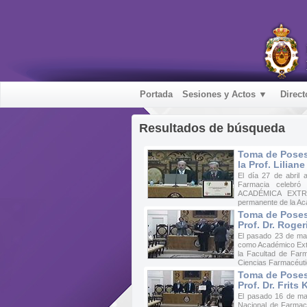
Portada
Sesiones y Actos ▼
Direct
Resultados de búsqueda
Toma de Poses
la Prof. Lilia
El día 27 de abril
Farmacia celeb
ACADÉMICA EXTRAN
permanente de la Ac
Toma de Poses
Prof. Dr. Roge
El pasado 23 de ma
como Académico Extra
la Facultad de Far
Ciencias Farmacéuti
Toma de Poses
Prof. Dr. Frits
El pasado 16 de ma
Nacional de Farmac