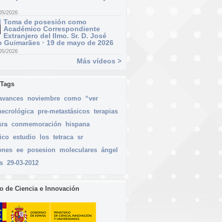
05/2026
Toma de posesión como
Académico Correspondiente
Extranjero del Ilmo. Sr. D. José
 Guimarães · 19 de mayo de 2026
05/2026
Más vídeos >
 Tags
avances
noviembre
como
“ver
necrológica
pre-metastásicos
terapias
sra
conmemoración
hispana
ico
estudio
los
tetraca
sr
ones
ee
posesion
moleculares
ángel
s
29-03-2012
io de Ciencia e Innovación