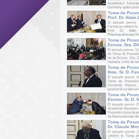
Académico Extranje
Germany quien pronu
Toma de Poses
Prof. Dr. Alain
El pasado jueves 
Farmacia celebró la
Prof. Dr. Alai
Pharmacotherapy.Not
Toma de Pose
Excma. Sra. D
El pasado jueves 16
de Toma de Posesió
de la Excma. Sra. D
humana: crisis de bio
Toma de Poses
Ilmo. Sr. D. F
El pasado jueves d
Toma de Posesión 
Fernando Ramos, F
pronunció su discurs
Toma de Poses
Excmo. Sr. D. 
El pasado jueves 2
Academia Nacional d
Posesión como Acadé
de Neurociencias de 
Toma de Poses
Dr. Claude Mo
El pasado jueves 2
celebró la Toma d