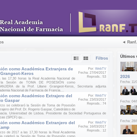
os
◄ Ranf
Últimos 
Filtros
ión como Académica Extranjera de
Por:
WebTV
Fecha: 27/04/2017
ne Grangeot-Keros
2026
Reprods.: 53
 a las 17,30 horas la Real Academia Nacional de
Fecha: 11/
ró la Sesión de TOMA DE POSESIÓN como
JERA de la Prof. Liliane Grangeot-Keros, Secretaria adjunta
ademia Nacional de Farmacia de Francia....
ión como Académico Extrajero del
Por:
WebTV
Fecha: 23/03/2017
rio Gaspar
Fecha: 04/
Reprods.: 74
rzo se celebraró la Sesión de Toma de Posesión
jero del Prof. Dr. Rogerio Gaspar, Catedrático de
macia. Universidad de Lisboa. Presidente da Sociedad Portuguesa de
cas (SPCF) qu...
Fecha: 28/
ión como Académico Extranjero del
Por:
WebTV
Fecha: 16/03/2017
 Kamp
Reprods.: 12
rzo de 2017 a las 17,30 horas la Real Academia
ia celebró la Sesión de Toma de Posesión como