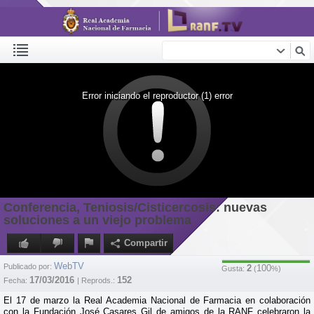
Error iniciando el reproductor (1) error
Conferencia, Teniosis/Cisticercosis: nuevas
soluciones a un viejo problema
Compartir
WebTV
Publicado por:
2
100
Gusta:
(
%)
17/03/2016
152
Fecha:
| Reprods.:
El 17 de marzo la Real Academia Nacional de Farmacia en colaboración
con la Fundación José Casares Gil de amigos de la RANF celebraron la