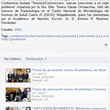
Conferencia titulada "Teniosis/Cisticercosis: nuevas soluciones a un viejo
problema" impartida por la Dra. Dña. Teresa Gárate Ormaechea, Jefe del
Servicio de Parasitología en el Centro Nacional de Microbiología del
Instituto de Salud Carlos III (ISCIII), Majadahonda, quien fue presentada
por el Académico de Número, Excmo. Sr. D. Antonio R. Martínez
Fernández.
Canales:
2016
Tags:
conferencia
|
teniosis/cisticercosis
|
nuevas
|
soluciones
|
a
|
un
|
viejo
|
problema
Ver vídeos:
Destacados
▼
Toma de posesión como Académica de Número d
Por:
WebTV
Fecha: 22/02/2024
Reprods.: 40
Toma de posesión como Académica Correspondie
Por:
WebTV
Fecha: 20/02/2024
Reprods.: 52
“ANTI-ENVEJECIMIENTO: Medicina regenerativa e