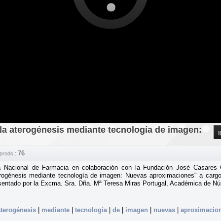
la aterogénesis mediante tecnología de imagen:
76
prods.:
a Nacional de Farmacia en colaboración con la Fundación José Casares 
terogénesis mediante tecnología de imagen: Nuevas aproximaciones" a car
esentado por la Excma. Sra. Dña. Mª Teresa Miras Portugal, Académica de N
aterogénesis
|
mediante
|
tecnología
|
de
|
imagen
|
nuevas
|
aproximacio