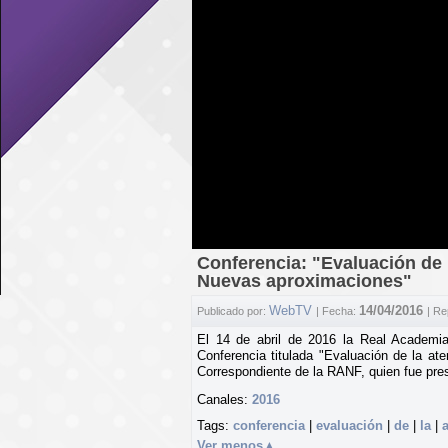
Conferencia: "Evaluación de 
Nuevas aproximaciones"
WebTV
14/04/2016
Publicado por:
| Fecha:
| Re
El 14 de abril de 2016 la Real Academi
Conferencia titulada "Evaluación de la a
Correspondiente de la RANF, quien fue pr
Canales:
2016
Tags:
conferencia
|
evaluación
|
de
|
la
|
Ver menos
▲