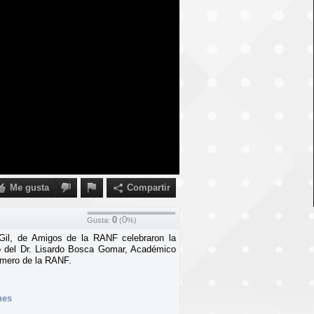
Me gusta
Compartir
0
0
Gusta:
(
%)
Gil, de Amigos de la RANF celebraron la
go del Dr. Lisardo Bosca Gomar, Académico
úmero de la RANF.
nes