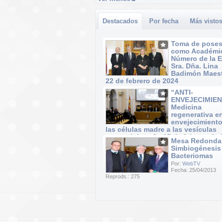
Destacados
Por fecha
Más visto
Toma de poses
como Académi
Número de la 
Sra. Dña. Lina
Badimón Maest
22 de febrero de 2024
Por:
WebTV
“ANTI-
Fecha: 22/02/2024
ENVEJECIMIEN
Reprods.: 40
Medicina
regenerativa e
envejecimiento
las células madre a las vesículas
extracelulares” · 15 de febrero de
Mesa Redonda
Por:
WebTV
Simbiogénesis
Fecha: 15/02/2024
Bacteriomas
Reprods.: 37
Por:
WebTV
Fecha: 25/04/2013
Reprods.: 275