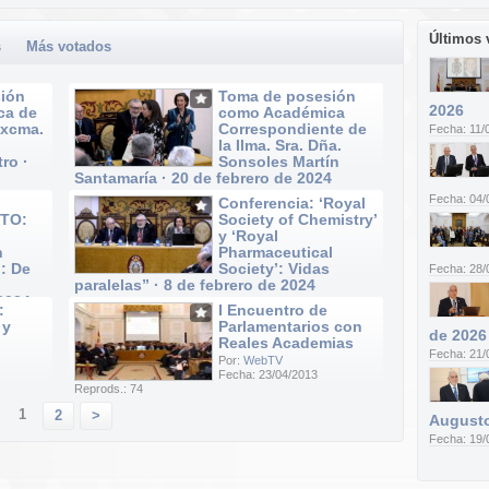
Últimos 
s
Más votados
ión
Toma de posesión
2026
ca de
como Académica
Excma.
Correspondiente de
Fecha: 11/
la Ilma. Sra. Dña.
ro ·
Sonsoles Martín
Santamaría · 20 de febrero de 2024
Por:
WebTV
Fecha: 04/
Conferencia: ‘Royal
Fecha: 20/02/2024
TO:
Society of Chemistry’
Reprods.: 52
y ‘Royal
n
Pharmaceutical
: De
Society’: Vidas
Fecha: 28/
paralelas” · 8 de febrero de 2024
 2024
Por:
WebTV
:
I Encuentro de
Fecha: 08/02/2024
 y
Parlamentarios con
Reprods.: 20
de 2026
Reales Academias
Fecha: 21/
Por:
WebTV
Fecha: 23/04/2013
Reprods.: 74
1
2
>
Augusto
Fecha: 19/