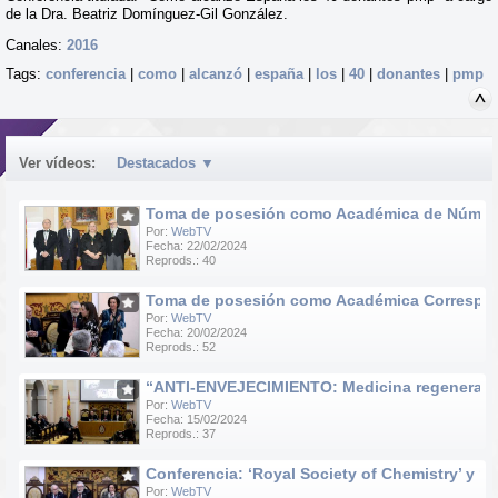
de la Dra. Beatriz Domínguez-Gil González.
Canales:
2016
Tags:
conferencia
|
como
|
alcanzó
|
españa
|
los
|
40
|
donantes
|
pmp
Ver vídeos:
Destacados
▼
Toma de posesión como Académica de Número d
Por:
WebTV
Fecha: 22/02/2024
Reprods.: 40
Toma de posesión como Académica Correspondie
Por:
WebTV
Fecha: 20/02/2024
Reprods.: 52
“ANTI-ENVEJECIMIENTO: Medicina regenerativa e
Por:
WebTV
Fecha: 15/02/2024
Reprods.: 37
Conferencia: ‘Royal Society of Chemistry’ y ‘R
Por:
WebTV