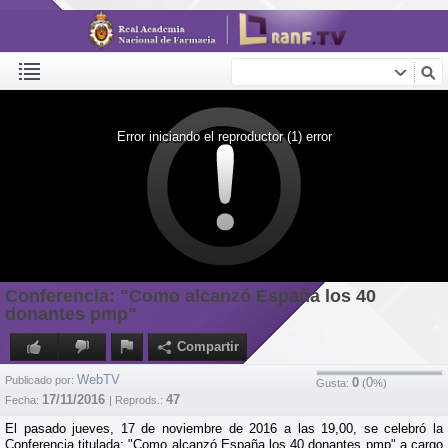
Error iniciando el reproductor (1) error
Conferencia: "Como alcanzó España los 40
donantes pmp"
Compartir
WebTV
Publicado por:
0
0
Gusta:
(
%)
17/11/2016
47
Fecha:
| Reprods.:
El pasado jueves, 17 de noviembre de 2016 a las 19,00, se celebró la
Conferencia titulada: "Como alcanzó España los 40 donantes pmp" a cargo