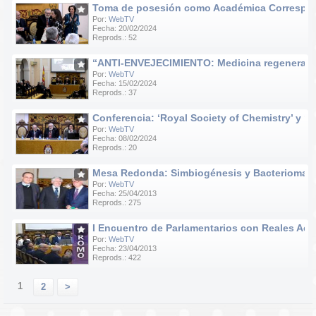
Toma de posesión como Académica Correspondie
Por:
WebTV
Fecha: 20/02/2024
Reprods.: 52
“ANTI-ENVEJECIMIENTO: Medicina regenerativa e
Por:
WebTV
Fecha: 15/02/2024
Reprods.: 37
Conferencia: ‘Royal Society of Chemistry’ y ‘R
Por:
WebTV
Fecha: 08/02/2024
Reprods.: 20
Mesa Redonda: Simbiogénesis y Bacteriomas
Por:
WebTV
Fecha: 25/04/2013
Reprods.: 275
I Encuentro de Parlamentarios con Reales Acad
Por:
WebTV
Fecha: 23/04/2013
Reprods.: 422
1
2
>