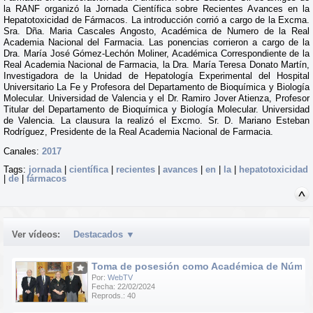
la RANF organizó la Jornada Científica sobre Recientes Avances en la
Hepatotoxicidad de Fármacos. La introducción corrió a cargo de la Excma.
Sra. Dña. Maria Cascales Angosto, Académica de Numero de la Real
Academia Nacional del Farmacia. Las ponencias corrieron a cargo de la
Dra. María José Gómez-Lechón Moliner, Académica Correspondiente de la
Real Academia Nacional de Farmacia, la Dra. María Teresa Donato Martín,
Investigadora de la Unidad de Hepatología Experimental del Hospital
Universitario La Fe y Profesora del Departamento de Bioquímica y Biología
Molecular. Universidad de Valencia y el Dr. Ramiro Jover Atienza, Profesor
Titular del Departamento de Bioquímica y Biología Molecular. Universidad
de Valencia. La clausura la realizó el Excmo. Sr. D. Mariano Esteban
Rodríguez, Presidente de la Real Academia Nacional de Farmacia.
Canales:
2017
Tags:
jornada
|
científica
|
recientes
|
avances
|
en
|
la
|
hepatotoxicidad
|
de
|
fármacos
Ver vídeos:
Destacados
▼
Toma de posesión como Académica de Número d
Por:
WebTV
Fecha: 22/02/2024
Reprods.: 40