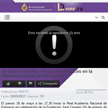
Error iniciando el reproductor (1) error
Jornada Científica "Recientes Avances en la
Hepatotoxicidad de Fármacos"
Compartir
WebTV
Publicado por:
0
0
Gusta:
(
%)
18/05/2017
53
Fecha:
| Reprods.:
El jueves 18 de mayo a las 17,30 horas la Real Academia Nacional de
Farmacia en colaboración de la Fundación José Casares Gil de amigos de