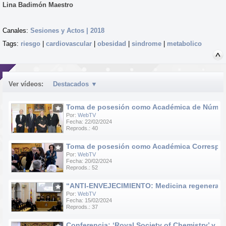
Lina Badimón Maestro
Canales:
Sesiones y Actos | 2018
Tags:
riesgo
|
cardiovascular
|
obesidad
|
sindrome
|
metabolico
Ver vídeos:
Destacados
▼
Toma de posesión como Académica de Número d
Por:
WebTV
Fecha: 22/02/2024
Reprods.: 40
Toma de posesión como Académica Correspondie
Por:
WebTV
Fecha: 20/02/2024
Reprods.: 52
“ANTI-ENVEJECIMIENTO: Medicina regenerativa e
Por:
WebTV
Fecha: 15/02/2024
Reprods.: 37
Conferencia: ‘Royal Society of Chemistry’ y ‘R