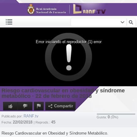
Error iniciando el reproductor (1) error
Riesgo cardiovascular en obesidad y síndrome
metabólico · 22 de febrero de 2018
Compartir
RANF.tv
Publicado por:
0
0
Gusta:
(
%)
22/02/2018
45
Fecha:
| Reprods.:
Riesgo Cardiovascular en Obesidad y Síndrome Metabólico.