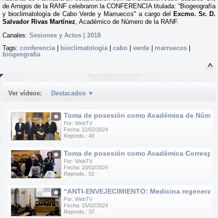
de Amigos de la RANF celebraron la CONFERENCIA titulada: “Biogeografía
y bioclimatología de Cabo Verde y Marruecos" a cargo del
Excmo. Sr. D.
Salvador Rivas Martínez
, Académico de Número de la RANF.
Canales:
Sesiones y Actos | 2018
Tags:
conferencia
|
bioclimatologia
|
cabo
|
verde
|
marruecos
|
biogeografia
Ver vídeos:
Destacados
▼
Toma de posesión como Académica de Número d
Por:
WebTV
Fecha: 22/02/2024
Reprods.: 40
Toma de posesión como Académica Correspondie
Por:
WebTV
Fecha: 20/02/2024
Reprods.: 52
“ANTI-ENVEJECIMIENTO: Medicina regenerativa e
Por:
WebTV
Fecha: 15/02/2024
Reprods.: 37