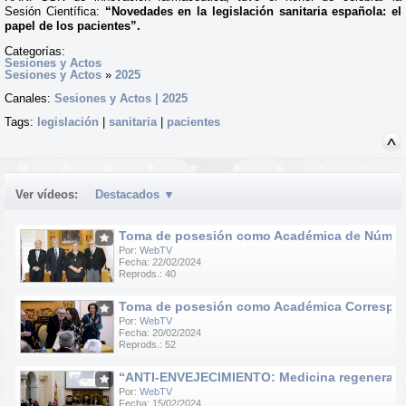
Sesión Científica:
“Novedades en la legislación sanitaria española: el
papel de los pacientes”.
Categorías:
Sesiones y Actos
Sesiones y Actos
»
2025
Canales:
Sesiones y Actos | 2025
Tags:
legislación
|
sanitaria
|
pacientes
Ver vídeos:
Destacados
▼
Toma de posesión como Académica de Número d
Por:
WebTV
Fecha: 22/02/2024
Reprods.: 40
Toma de posesión como Académica Correspondie
Por:
WebTV
Fecha: 20/02/2024
Reprods.: 52
“ANTI-ENVEJECIMIENTO: Medicina regenerativa e
Por:
WebTV
Fecha: 15/02/2024