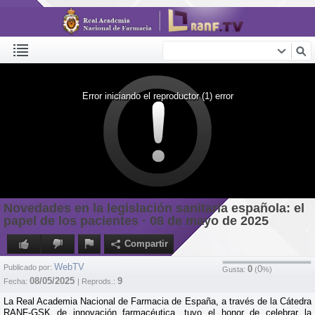
Error iniciando el reproductor (1) error
Novedades en la legislación sanitaria española: el
papel de los pacientes · 08 de mayo de 2025
Compartir
WebTV
Publicado por:
0
0
Gusta:
(
%)
08/05/2025
9
Fecha:
| Reprods.:
La Real Academia Nacional de Farmacia de España, a través de la Cátedra
RANF-GSK de innovación farmacéutica, tuvo el honor de celebrar la