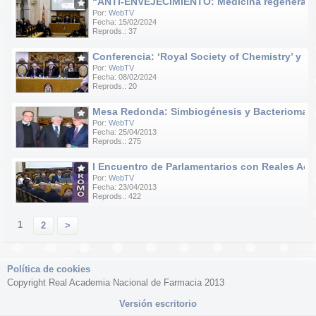
“ANTI-ENVEJECIMIENTO: Medicina regenerativa e
Por:
WebTV
Fecha: 15/02/2024
Reprods.: 37
Conferencia: ‘Royal Society of Chemistry’ y ‘R
Por:
WebTV
Fecha: 08/02/2024
Reprods.: 20
Mesa Redonda: Simbiogénesis y Bacteriomas
Por:
WebTV
Fecha: 25/04/2013
Reprods.: 275
I Encuentro de Parlamentarios con Reales Acad
Por:
WebTV
Fecha: 23/04/2013
Reprods.: 422
1
2
>
Política de cookies
Copyright Real Academia Nacional de Farmacia 2013
Versión escritorio