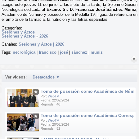
acogió este jueves 11 de junio, a las siete de la tarde, la Solemne Sesión
Necrológica dedicada al
Excmo. Sr. D. Francisco José Sánchez Muniz
,
Académico de Número y poseedor de la Medalla 19, figura de referencia en
el ámbito de la farmacia, la nutrición y las letras españolas.
Categorías:
Sesiones y Actos
Sesiones y Actos
»
2026
Canales:
Sesiones y Actos | 2026
Tags:
necrológica
|
francisco
|
josé
|
sánchez
|
muniz
Ver vídeos:
Destacados
▼
Toma de posesión como Académica de Número d
Por:
WebTV
Fecha: 22/02/2024
Reprods.: 40
Toma de posesión como Académica Correspondie
Por:
WebTV
Fecha: 20/02/2024
Reprods.: 52