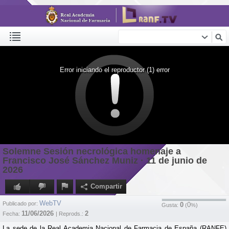
Error iniciando el reproductor (1) error
Solemne Sesión necrológica homenaje a
Francisco José Sánchez Muniz · 11 de junio de
2026
Compartir
WebTV
Publicado por:
0
0
Gusta:
(
%)
11/06/2026
2
Fecha:
| Reprods.:
La sede de la Real Academia Nacional de Farmacia de España (RANFE)