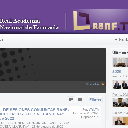
os
◄ Ranf
Últimos 
2026
Fecha: 11/
Suscribir:
Fecha: 04/
Filtros
AL DE SESIONES CONJUNTAS RANF-
Por:
WebTV
Fecha: 28/
Fecha: 26/10/2022
ULIO RODRÍGUEZ VILLANUEVA” ·
Reprods.: 30
de 2022
L DE SESIONES CONJUNTAS RANF-SEBBM-
UEZ VILLANUEVA” · 26 de octubre de 2022