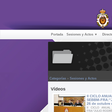
Portada
Sesiones y Actos ▼
Direct
Sesiones y Actos
Categorías
»
Sesiones y Actos
Vídeos
II CICLO ANU
SEBBM-FRA:“J
26 de octubre 
II CICLO ANUA
FRA:“JULIO RODRÍG