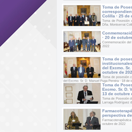
Toma de Pose
correspondient
Colilla · 25 de
Toma de Posesión c
Dña. Montserrat Coli
Conmemoración
· 20 de octubr
Conmemoración del b
2022
Toma de pose
institucionale
del Excmo. Sr.
octubre de 20
Toma de posesión c
del Excmo. Sr. D. Manuel Puga Pereira · 18 de 
Toma de Poses
Excmo. Sr. D. 
13 de octubre 
Toma de Posesión d
Larraga Rodríguez d
Farmacoterapé
perspectiva de
Farmacoterapéutica 
octubre de 2022