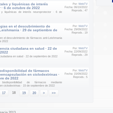
ales y liquénicas de interés
Por:
WebTV
Fecha: 06/10/2022
 · 6 de octubre de 2022
Reprods.: 47
 y liquénicas de interés neuroprotector · 6 de
gias en el descubrimiento de
Por:
WebTV
Fecha: 29/09/2022
Leishmania · 29 de septiembre de
Reprods.: 19
en el descubrimiento de fármacos anti-Leishmania
de 2022
iencia ciudadana en salud · 22 de
Por:
WebTV
Fecha: 22/09/2022
 2022
Reprods.: 29
 ciudadana en salud · 22 de septiembre de 2022
iodisponibilidad de fármacos
Por:
WebTV
Fecha: 15/09/2022
encapsulación en ciclodextrinas ·
Reprods.: 5
bre de 2022
iodisponibilidad de fármacos mediante
n ciclodextrinas · 15 de septiembre de 2022
18
17
19
20
>
>>
macia 2013