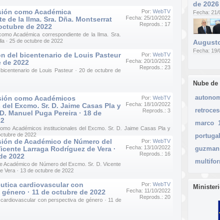
de 2026
sión como Académica
Por:
WebTV
Fecha: 21/
Fecha: 25/10/2022
e de la Ilma. Sra. Dña. Montserrat
Reprods.: 17
 octubre de 2022
omo Académica correspondiente de la Ilma. Sra.
lla · 25 de octubre de 2022
Augusto
Fecha: 19/
 del bicentenario de Louis Pasteur
Por:
WebTV
Fecha: 20/10/2022
e de 2022
Reprods.: 23
icentenario de Louis Pasteur · 20 de octubre de
Nube de
autono
sión como Académicos
Por:
WebTV
Fecha: 18/10/2022
s del Excmo. Sr. D. Jaime Casas Pla y
retroce
Reprods.: 3
 D. Manuel Puga Pereira · 18 de
22
marco
omo Académicos institucionales del Excmo. Sr. D. Jaime Casas Pla y
octubre de 2022
portuga
ión de Académico de Número del
Por:
WebTV
Fecha: 13/10/2022
Vicente Larraga Rodríguez de Vera ·
guzman
Reprods.: 16
de 2022
multifo
e Académico de Número del Excmo. Sr. D. Vicente
e Vera · 13 de octubre de 2022
utica cardiovascular con
Por:
WebTV
Minister
Fecha: 11/10/2022
 género · 11 de octubre de 2022
Reprods.: 20
cardiovascular con perspectiva de género · 11 de