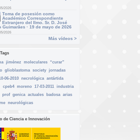
05/2026
Toma de posesión como
Académico Correspondiente
Extranjero del Ilmo. Sr. D. José
 Guimarães · 19 de mayo de 2026
05/2026
Más vídeos >
 Tags
ma
jiménez
moleculares
“curar”
so
glioblastoma
society
jornadas
10-06-2010
necrológica
antártida
l
cpeb4
moreno
17-03-2011
industria
prof
genica
actuales
badosa
arias
rme
neurológicas
io de Ciencia e Innovación