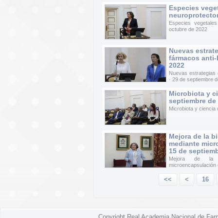
Especies veget
neuroprotector
Especies vegetales
octubre de 2022
Nuevas estrate
fármacos anti-
2022
Nuevas estrategias 
· 29 de septiembre 
Microbiota y c
septiembre de
Microbiota y ciencia
Mejora de la b
mediante micro
15 de septiem
Mejora de la b
microencapsulación e
<<
<
16
Copyright Real Academia Nacional de Far