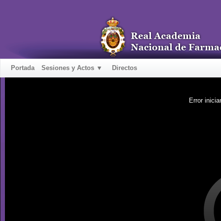
Portada
Sesiones y Actos ▼
Directos
Error inicia